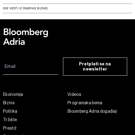
SVE VESTI IZ RUBRIKE BIZNIS
Pretplati se na
newsletter
Ekonomija
Videos
Biznis
Programska šema
Politika
Bloomberg Adria događaji
Tržište
Prestiž