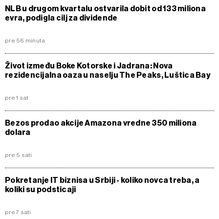
NLB u drugom kvartalu ostvarila dobit od 133 miliona
evra, podigla cilj za dividende
pre 56 minuta
Život između Boke Kotorske i Jadrana: Nova
rezidencijalna oaza u naselju The Peaks, Luštica Bay
pre 1 sat
Bezos prodao akcije Amazona vredne 350 miliona
dolara
pre 5 sati
Pokretanje IT biznisa u Srbiji - koliko novca treba, a
koliki su podsticaji
pre 7 sati