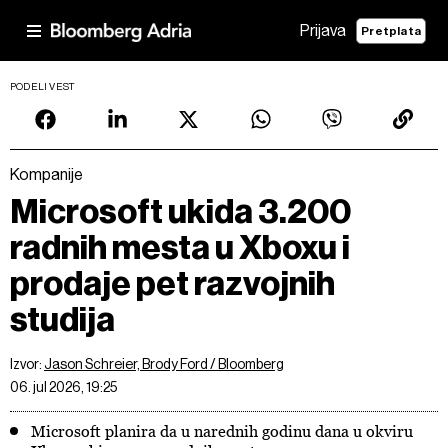
Prijava
Pretplata
PODELI VEST
Kompanije
Microsoft ukida 3.200
radnih mesta u Xboxu i
prodaje pet razvojnih
studija
Izvor:
Jason Schreier, Brody Ford / Bloomberg
06. jul 2026, 19:25
Microsoft planira da u narednih godinu dana u okviru