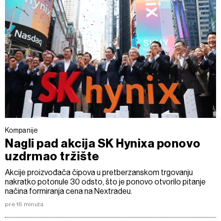
Kompanije
Nagli pad akcija SK Hynixa ponovo
uzdrmao tržište
Akcije proizvođača čipova u pretberzanskom trgovanju
nakratko potonule 30 odsto, što je ponovo otvorilo pitanje
načina formiranja cena na Nextradeu.
pre 16 minuta