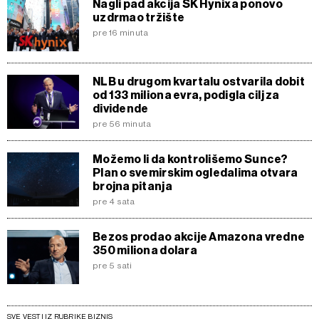
Nagli pad akcija SK Hynixa ponovo
uzdrmao tržište
pre 16 minuta
NLB u drugom kvartalu ostvarila dobit
od 133 miliona evra, podigla cilj za
dividende
pre 56 minuta
Možemo li da kontrolišemo Sunce?
Plan o svemirskim ogledalima otvara
brojna pitanja
pre 4 sata
Bezos prodao akcije Amazona vredne
350 miliona dolara
pre 5 sati
SVE VESTI IZ RUBRIKE BIZNIS