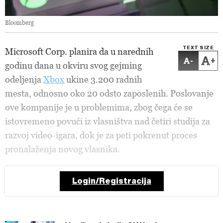
Bloomberg
TEXT SIZE
Microsoft Corp. planira da u narednih
-
+
godinu dana u okviru svog gejming
odeljenja
Xbox
ukine 3.200 radnih
mesta, odnosno oko 20 odsto zaposlenih. Poslovanje
ove kompanije je u problemima, zbog čega će se
istovremeno povući iz vlasništva nad četiri studija za
razvoj video-igara, dok je za peti pokrenut proces
pronalaženja novog vlasnika.
Login/Registracija