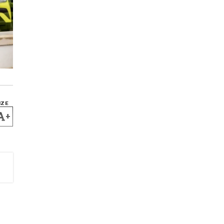
IZE
+