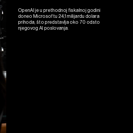
OpenAI je u prethodnoj fiskalnoj godini
doneo Microsoftu 24,1 milijardu dolara
prihoda, što predstavlja oko 70 odsto
njegovog AI poslovanja.