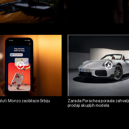
lut i Monzo zaobilaze Srbiju
Zarada Porschea porasla zahvalju
prodaji skupljih modela