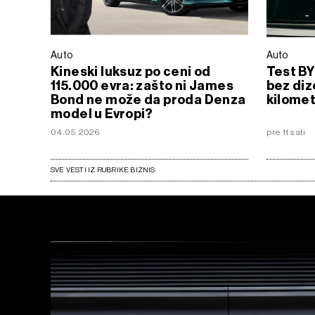
Auto
Auto
Kineski luksuz po ceni od
Test BY
115.000 evra: zašto ni James
bez diz
Bond ne može da proda Denza
kilome
model u Evropi?
04.05.2026
pre 11 sati
SVE VESTI IZ RUBRIKE BIZNIS