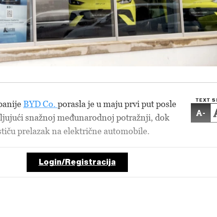
TEXT S
panije
BYD Co.
porasla je u maju prvi put posle
-
ljujući snažnoj međunarodnoj potražnji, dok
stiču prelazak na električne automobile.
Login/Registracija