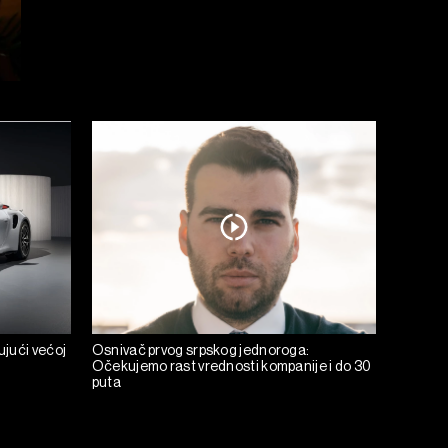
jući većoj
Osnivač prvog srpskog jednoroga:
Očekujemo rast vrednosti kompanije i do 30
puta