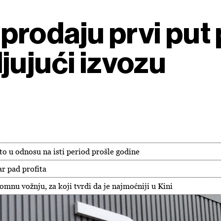
rodaju prvi put 
jujući izvozu
to u odnosu na isti period prošle godine
r pad profita
mnu vožnju, za koji tvrdi da je najmoćniji u Kini