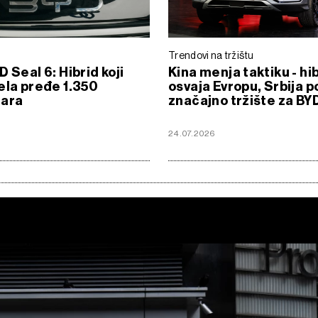
Trendovi na tržištu
D Seal 6: Hibrid koji
Kina menja taktiku - hi
ela pređe 1.350
osvaja Evropu, Srbija p
tara
značajno tržište za BY
24.07.2026