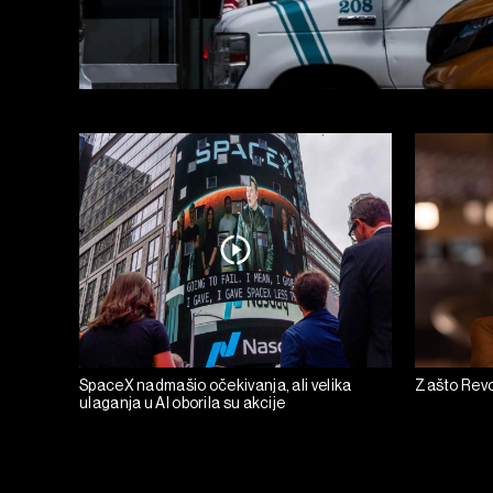
SpaceX nadmašio očekivanja, ali velika
Zašto Revo
ulaganja u AI oborila su akcije