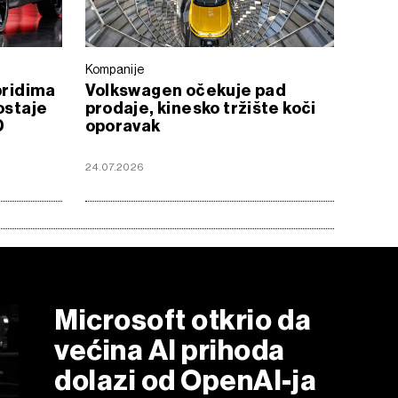
Kompanije
bridima
Volkswagen očekuje pad
ostaje
prodaje, kinesko tržište koči
D
oporavak
24.07.2026
Microsoft otkrio da
većina AI prihoda
dolazi od OpenAI-ja