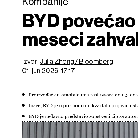
Kompanije
BYD povećao p
meseci zahval
Izvor:
Julia Zhong / Bloomberg
01. jun 2026, 17:17
Proizvođač automobila ima rast izvoza od 0,3 ods
Inače, BYD je u prethodnom kvartalu prijavio ošta
BYD je nedavno predstavio sopstveni čip za autono