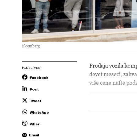
Bloomberg
Prodaja vozila kom
PODELI VEST
devet meseci, zahva
Facebook
više cene nafte pod
Post
Tweet
WhatsApp
Viber
Email