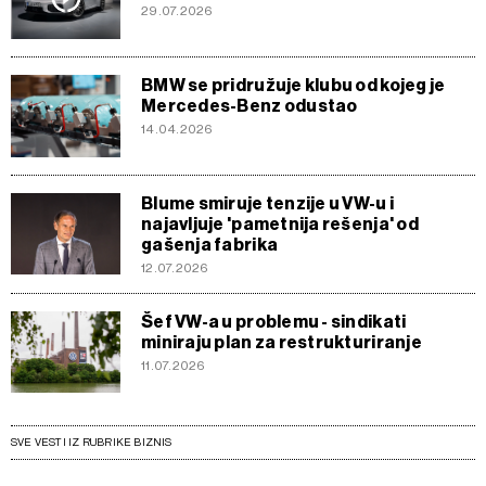
29.07.2026
BMW se pridružuje klubu od kojeg je
Mercedes-Benz odustao
14.04.2026
Blume smiruje tenzije u VW-u i
najavljuje 'pametnija rešenja' od
gašenja fabrika
12.07.2026
Šef VW-a u problemu - sindikati
miniraju plan za restrukturiranje
11.07.2026
SVE VESTI IZ RUBRIKE BIZNIS