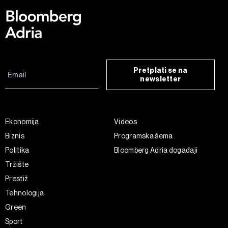
Pretplati se na
newsletter
Ekonomija
Videos
Biznis
Programska šema
Politika
Bloomberg Adria događaji
Tržište
Prestiž
Tehnologija
Green
Sport