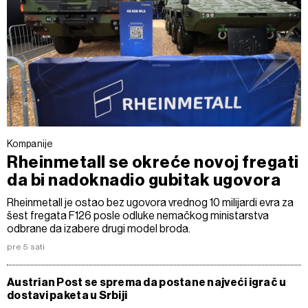
Kompanije
Rheinmetall se okreće novoj fregati
da bi nadoknadio gubitak ugovora
Rheinmetall je ostao bez ugovora vrednog 10 milijardi evra za
šest fregata F126 posle odluke nemačkog ministarstva
odbrane da izabere drugi model broda.
pre 5 sati
Austrian Post se sprema da postane najveći igrač u
dostavi paketa u Srbiji