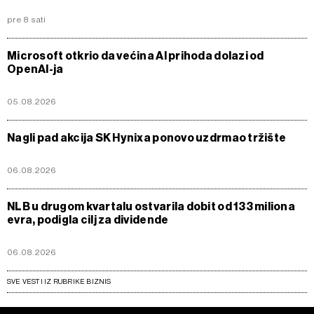
pre 8 sati
Microsoft otkrio da većina AI prihoda dolazi od
OpenAI-ja
05.08.2026
Nagli pad akcija SK Hynixa ponovo uzdrmao tržište
06.08.2026
NLB u drugom kvartalu ostvarila dobit od 133 miliona
evra, podigla cilj za dividende
06.08.2026
SVE VESTI IZ RUBRIKE BIZNIS