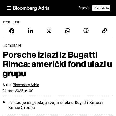
Prijava
Pretplata
PODELI VEST
Kompanije
Porsche izlazi iz Bugatti
Rimca: američki fond ulazi u
grupu
Autor:
Bloomberg Adria
24. april 2026, 14:00
Pristao je na prodaju svojih udela u Bugatti Rimcu i
Rimac Groupu