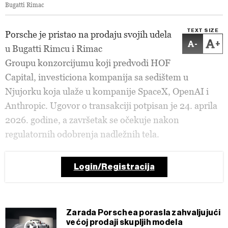
Bugatti Rimac
TEXT SIZE
Porsche je pristao na prodaju svojih udela
-
+
u Bugatti Rimcu i Rimac
Groupu konzorcijumu koji predvodi HOF
Capital, investiciona kompanija sa sedištem u
Njujorku koja ulaže u kompanije SpaceX, OpenAI i
Anthropic. Ugovor o transakciji potpisan je 24. aprila
2026. godine, a završetak se očekuje nakon
regulatornih odobrenja nadležnih tela.
Login/Registracija
Zarada Porschea porasla zahvaljujući
većoj prodaji skupljih modela