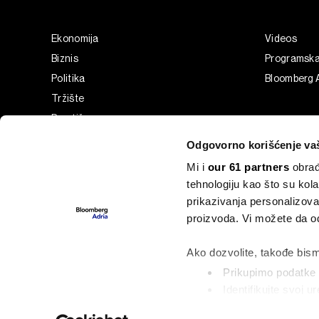
Ekonomija
Videos
Biznis
Programsk
Politika
Bloomberg A
Tržište
Prestiž
Tehnologija
Odgovorno korišćenje va
Green
Mi i
our 61 partners
obrađ
Sport
tehnologiju kao što su kola
Businessweek Adria
prikazivanja personalizova
Analiza
proizvoda. Vi možete da od
Adria Insight
Ako dozvolite, takođe bism
Prikupimo podatke o
Identifikujte svoj 
©2022 - 2026 Bloomberg L.P. All Rights Reserved. BLOOMBER
označavanje)