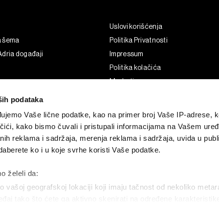
Uslovi korišćenja
a šema
Politika Privatnosti
dria događaji
Impressum
Politika kolačića
Marketing
Korišćenje veštačke inteligencije
ših podataka
ujemo Vaše lične podatke, kao na primer broj Vaše IP-adrese, ko
čići, kako bismo čuvali i pristupali informacijama na Vašem uređa
nih reklama i sadržaja, merenja reklama i sadržaja, uvida u publi
aberete ko i u koje svrhe koristi Vaše podatke.
o želeli da:
 vašoj geografskoj lokaciji koji imaju tačnost od nekoliko metar
uređaj tako što ćete ga aktivno skenirati na određene karakteristi
G and the BLOOMBERG logo are registered trademarks and service marks of 
permission