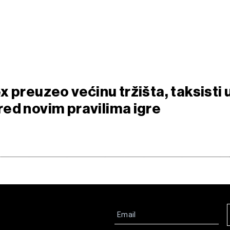
 preuzeo većinu tržišta, taksisti 
ed novim pravilima igre