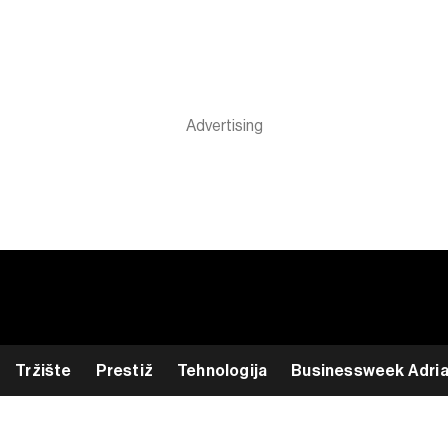
Tržište
Prestiž
Tehnologija
Businessweek Adri