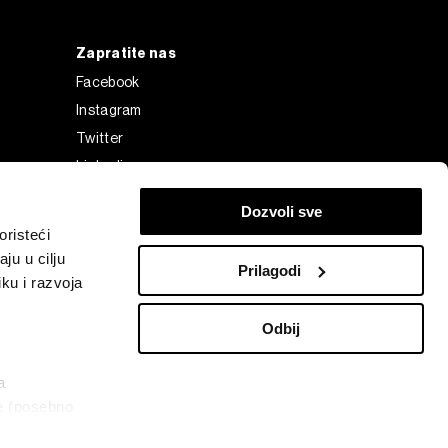
Zapratite nas
Facebook
Instagram
Twitter
Linkedin
Tiktok
Dozvoli sve
risteći
ju u cilju
Prilagodi
ku i razvoja
Odbij
a
ke (posebno
Bloomberg Finance L.P. or its subsidiaries, displayed with