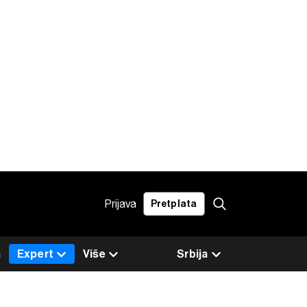
Prijava
Pretplata
a
Expert
Više
Srbija