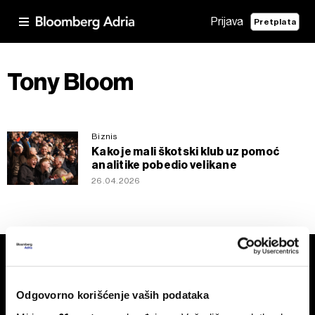
Prijava
Pretplata
Tony Bloom
Biznis
Kako je mali škotski klub uz pomoć
analitike pobedio velikane
26.04.2026
Odgovorno korišćenje vaših podataka