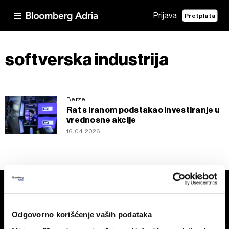
Prijava
Pretplata
softverska industrija
Berze
Rat s Iranom podstakao investiranje u
vrednosne akcije
16.04.2026
Odgovorno korišćenje vaših podataka