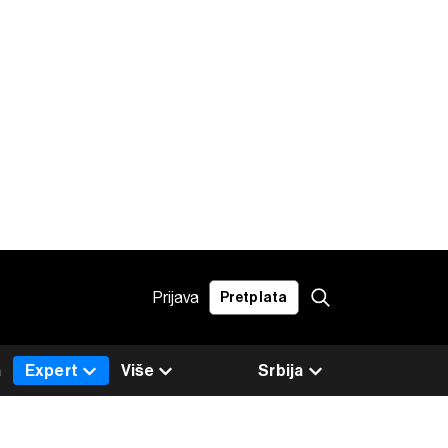
Prijava
Pretplata
a
Expert
Više
Srbija