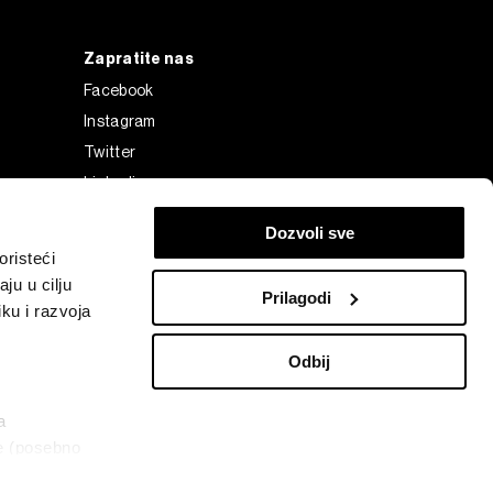
Zapratite nas
Facebook
Instagram
Twitter
Linkedin
Tiktok
Dozvoli sve
risteći
ju u cilju
Prilagodi
ku i razvoja
Odbij
a
ke (posebno
Bloomberg Finance L.P. or its subsidiaries, displayed with