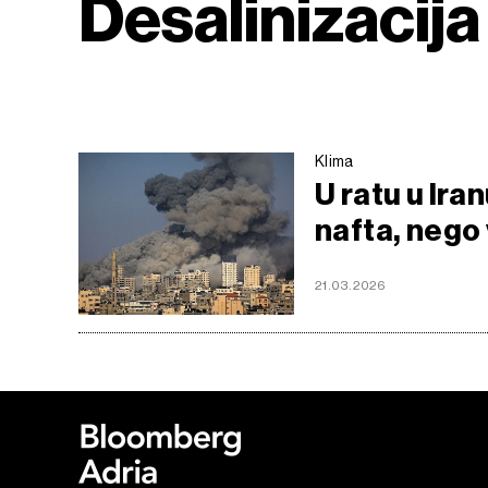
Desalinizacija
Klima
U ratu u Ira
nafta, nego
21.03.2026