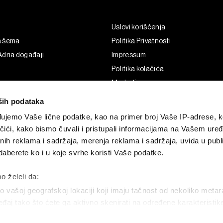
Uslovi korišćenja
a šema
Politika Privatnosti
dria događaji
Impressum
Politika kolačića
Marketing
Korišćenje veštačke inteligencije
ših podataka
ujemo Vaše lične podatke, kao na primer broj Vaše IP-adrese, ko
čići, kako bismo čuvali i pristupali informacijama na Vašem uređa
nih reklama i sadržaja, merenja reklama i sadržaja, uvida u publi
aberete ko i u koje svrhe koristi Vaše podatke.
o želeli da:
 vašoj geografskoj lokaciji koji imaju tačnost od nekoliko metar
uređaj tako što ćete ga aktivno skenirati na određene karakteristi
G and the BLOOMBERG logo are registered trademarks and service marks of 
permission