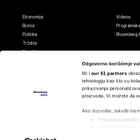
Ekonomija
Videos
Biznis
Programsk
Politika
Bloomberg A
Tržište
Prestiž
Tehnologija
Odgovorno korišćenje va
Green
Mi i
our 61 partners
obrađ
Sport
tehnologiju kao što su kola
Businessweek Adria
prikazivanja personalizova
Analiza
proizvoda. Vi možete da od
Adria Insight
Ako dozvolite, takođe bism
Prikupimo podatke o
Identifikujte svoj 
©2022 - 2026 Bloomberg L.P. All Rights Reserved. BLOOMBER
označavanje)