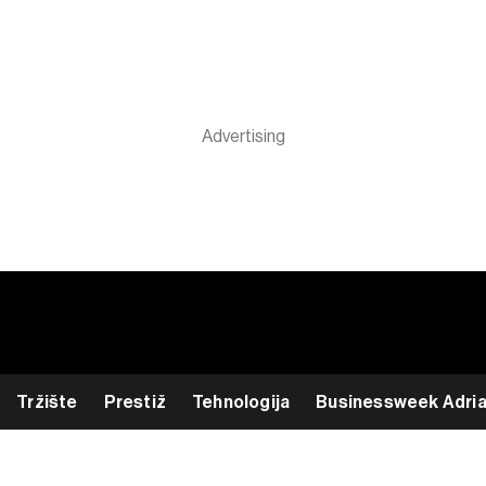
Tržište
Prestiž
Tehnologija
Businessweek Adri