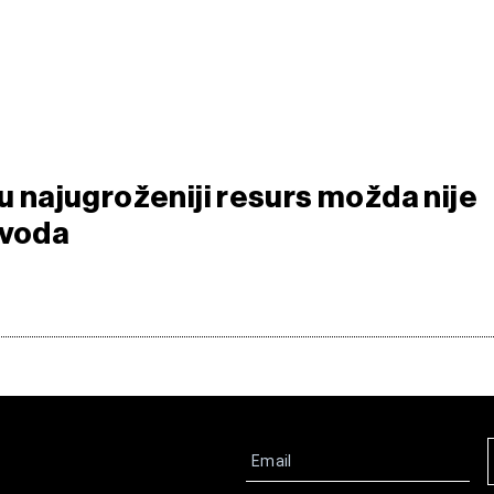
nu najugroženiji resurs možda nije
 voda