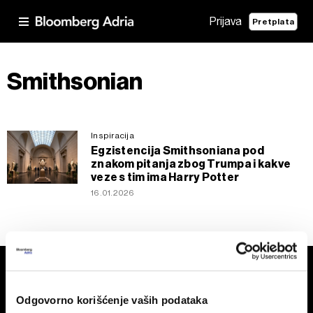
Prijava
Pretplata
Smithsonian
Inspiracija
Egzistencija Smithsoniana pod
znakom pitanja zbog Trumpa i kakve
veze s tim ima Harry Potter
16.01.2026
Odgovorno korišćenje vaših podataka