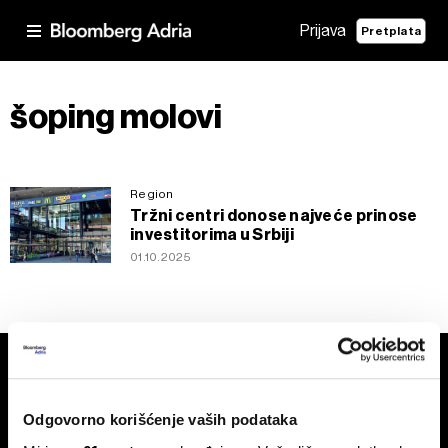
Prijava
Pretplata
šoping molovi
Region
Tržni centri donose najveće prinose
investitorima u Srbiji
01.10.2025
Odgovorno korišćenje vaših podataka