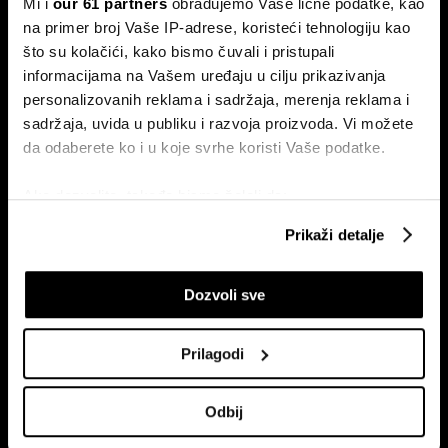
Mi i
our 61 partners
obrađujemo Vaše lične podatke, kao
na primer broj Vaše IP-adrese, koristeći tehnologiju kao
Pretplati se na
newsletter
što su kolačići, kako bismo čuvali i pristupali
informacijama na Vašem uređaju u cilju prikazivanja
personalizovanih reklama i sadržaja, merenja reklama i
sadržaja, uvida u publiku i razvoja proizvoda. Vi možete
Ekonomija
Videos
da odaberete ko i u koje svrhe koristi Vaše podatke.
Biznis
Programska šema
Politika
Bloomberg Adria događaji
Ako dozvolite, takođe bismo želeli da:
Tržište
Prikupimo podatke o vašoj geografskoj lokaciji
Prikaži detalje
Prestiž
koji imaju tačnost od nekoliko metara
Identifikujte svoj uređaj tako što ćete ga aktivno
Tehnologija
Dozvoli sve
skenirati na određene karakteristike (posebno
Green
označavanje)
Sport
Saznajte više o načinu na koji se obrađuju vaši lični
Prilagodi
Businessweek Adria
podaci i podesite željene opcije u
odeljku sa detaljima
.
Analiza
U svakom trenutku možete da promenite ili povučete
Odbij
Adria Insight
saglasnost u Deklaraciji o kolačićima.