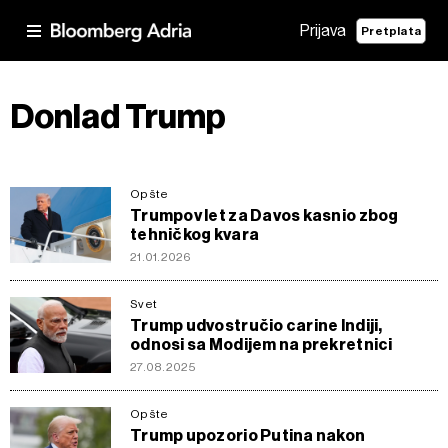
Prijava
Pretplata
Donlad Trump
Opšte
Trumpov let za Davos kasnio zbog
tehničkog kvara
21.01.2026
Svet
Trump udvostručio carine Indiji,
odnosi sa Modijem na prekretnici
27.08.2025
Opšte
Trump upozorio Putina nakon