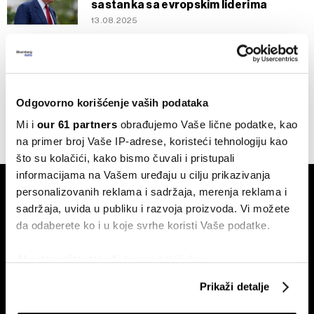
sastanka sa evropskim liderima
13.08.2025
Newsletter
Putnici na oprezu, a lideri za
pregovaračkim stolom - pet stvari za
danas
Odgovorno korišćenje vaših podataka
11.08.2025
Mi i
our 61 partners
obrađujemo Vaše lične podatke, kao
na primer broj Vaše IP-adrese, koristeći tehnologiju kao
što su kolačići, kako bismo čuvali i pristupali
informacijama na Vašem uređaju u cilju prikazivanja
personalizovanih reklama i sadržaja, merenja reklama i
sadržaja, uvida u publiku i razvoja proizvoda. Vi možete
da odaberete ko i u koje svrhe koristi Vaše podatke.
Ako dozvolite, takođe bismo želeli da:
Pretplati se na
Prikupimo podatke o vašoj geografskoj lokaciji
newsletter
Prikaži detalje
koji imaju tačnost od nekoliko metara
Identifikujte svoj uređaj tako što ćete ga aktivno