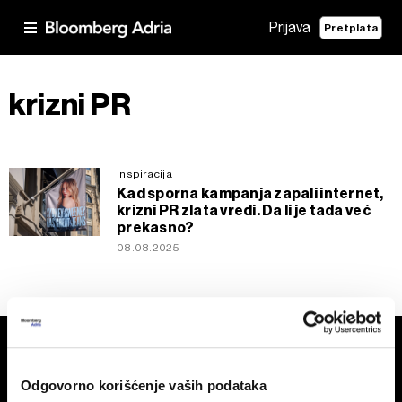
Prijava
Pretplata
krizni PR
Inspiracija
Kad sporna kampanja zapali internet,
krizni PR zlata vredi. Da li je tada već
prekasno?
08.08.2025
Odgovorno korišćenje vaših podataka