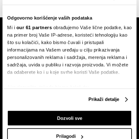
Odgovorno korišćenje vaših podataka
Mi i
our 61 partners
obrađujemo Vaše lične podatke, kao
na primer broj Vaše IP-adrese, koristeći tehnologiju kao
što su kolačići, kako bismo čuvali i pristupali
informacijama na Vašem uređaju u cilju prikazivanja
personalizovanih reklama i sadržaja, merenja reklama i
Pretplati se na
sadržaja, uvida u publiku i razvoja proizvoda. Vi možete
newsletter
da odaberete ko i u koje svrhe koristi Vaše podatke.
Ako dozvolite, takođe bismo želeli da:
Ekonomija
Videos
Prikupimo podatke o vašoj geografskoj lokaciji
Prikaži detalje
koji imaju tačnost od nekoliko metara
Biznis
Programska šema
Identifikujte svoj uređaj tako što ćete ga aktivno
Politika
Bloomberg Adria događaji
Dozvoli sve
skenirati na određene karakteristike (posebno
Tržište
označavanje)
Prestiž
Saznajte više o načinu na koji se obrađuju vaši lični
Prilagodi
Tehnologija