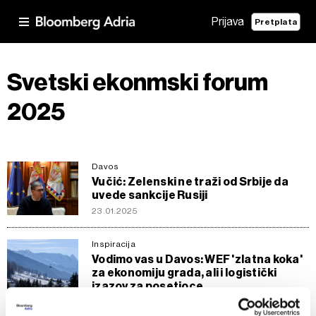
Prijava
Pretplata
Svetski ekonmski forum
2025
Davos
Vučić: Zelenski ne traži od Srbije da
uvede sankcije Rusiji
23.01.2025
Inspiracija
Vodimo vas u Davos: WEF 'zlatna koka'
za ekonomiju grada, ali i logistički
izazov za posetioce
20.01.2025