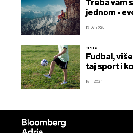
Treba vam sa
jednom - ev
19.07.2025
Biznis
Fudbal, više 
taj sport i k
15.11.2024