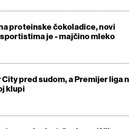
na proteinske čokoladice, novi
sportistima je - majčino mleko
City pred sudom, a Premijer liga 
j klupi