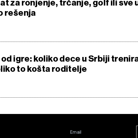
t za ronjenje, trčanje, golf ili sve 
o rešenja
od igre: koliko dece u Srbiji trenir
oliko to košta roditelje