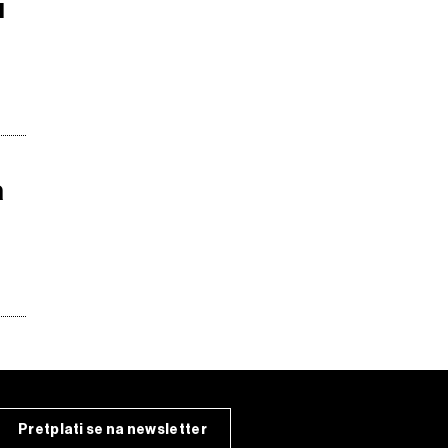
u
a
Pretplati se na newsletter