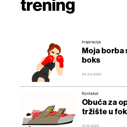
trening
Inspiracija
Moja borba 
boks
26.04.2026
Kontekst
Obuća za op
tržište u f
07.12.2025