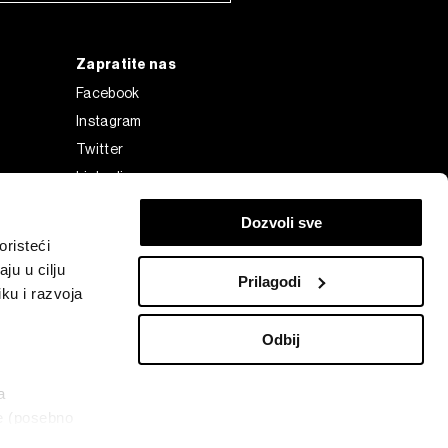
Zapratite nas
Facebook
Instagram
Twitter
Linkedin
Tiktok
Dozvoli sve
risteći
ju u cilju
Prilagodi
ku i razvoja
Odbij
a
ke (posebno
Bloomberg Finance L.P. or its subsidiaries, displayed with