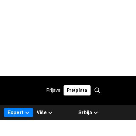
Prijava
Pretplata
a
Expert
Više
Srbija