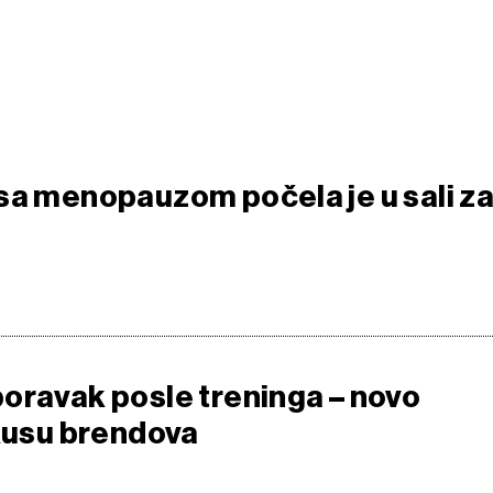
sa menopauzom počela je u sali z
oravak posle treninga – novo
okusu brendova