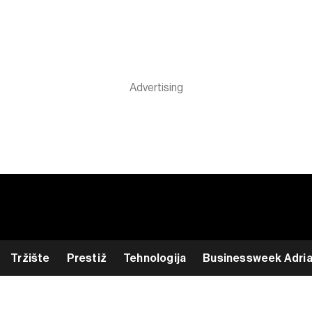
Tržište
Prestiž
Tehnologija
Businessweek Adri