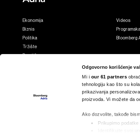
Ekonomija
Videos
Biznis
Programsk
Politika
Bloomberg A
Tržište
Prestiž
Tehnologija
Odgovorno korišćenje va
Green
Mi i
our 61 partners
obrađ
Sport
tehnologiju kao što su kola
Businessweek Adria
prikazivanja personalizova
Analiza
proizvoda. Vi možete da od
Adria Insight
Ako dozvolite, takođe bism
Prikupimo podatke o
Identifikujte svoj 
©2022 - 2026 Bloomberg L.P. All Rights Reserved. BLOOMBER
označavanje)