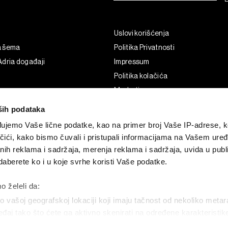
Uslovi korišćenja
a šema
Politika Privatnosti
dria događaji
Impressum
Politika kolačića
Marketing
Korišćenje veštačke inteligencije
ših podataka
ujemo Vaše lične podatke, kao na primer broj Vaše IP-adrese, ko
čići, kako bismo čuvali i pristupali informacijama na Vašem uređa
nih reklama i sadržaja, merenja reklama i sadržaja, uvida u publi
aberete ko i u koje svrhe koristi Vaše podatke.
o želeli da:
 vašoj geografskoj lokaciji koji imaju tačnost od nekoliko metar
uređaj tako što ćete ga aktivno skenirati na određene karakteristi
G and the BLOOMBERG logo are registered trademarks and service marks of 