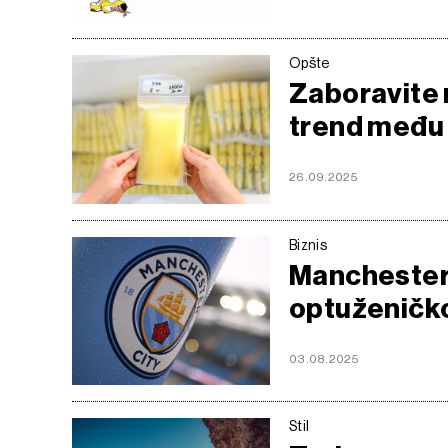
Opšte
Zaboravite 
trend među 
26.09.2025
Biznis
Manchester 
optuženičko
03.08.2025
Stil