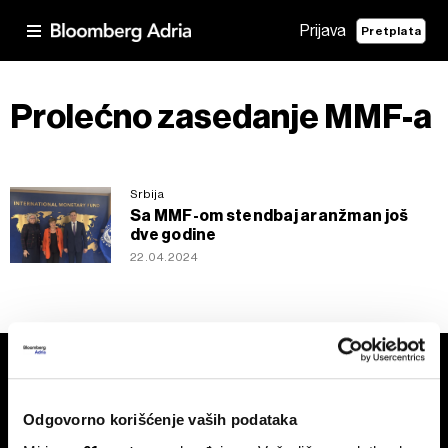
Prijava
Pretplata
Prolećno zasedanje MMF-a
Srbija
Sa MMF-om stendbaj aranžman još
dve godine
22.04.2024
Odgovorno korišćenje vaših podataka