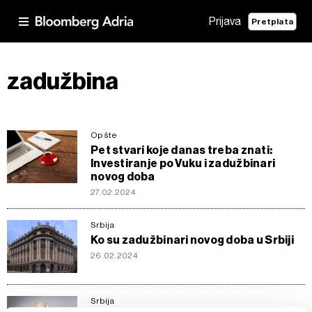
Prijava
Pretplata
zadužbina
Opšte
Pet stvari koje danas treba znati:
Investiranje po Vuku i zadužbinari
novog doba
27.02.2024
Srbija
Ko su zadužbinari novog doba u Srbiji
26.02.2024
Srbija