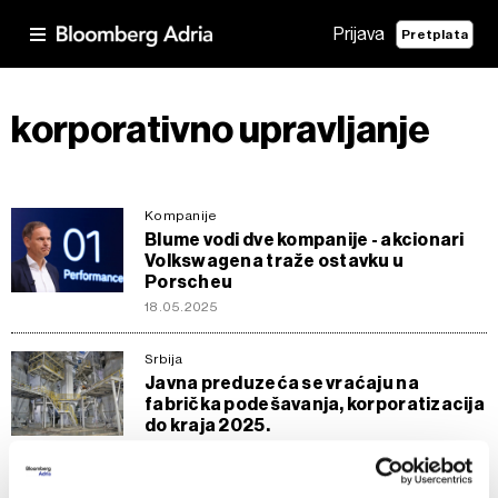
Prijava
Pretplata
korporativno upravljanje
Kompanije
Blume vodi dve kompanije - akcionari
Volkswagena traže ostavku u
Porscheu
18.05.2025
Srbija
Javna preduzeća se vraćaju na
fabrička podešavanja, korporatizacija
do kraja 2025.
19.09.2024