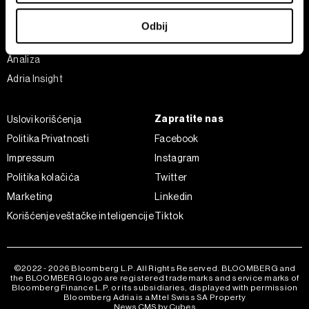
Green
U svakom trenutku možete da promenite ili povučete
Sport
Odbij
saglasnost u Deklaraciji o kolačićima.
Businessweek Adria
Analiza
Zajednički rukovaoci su HD-WIN ARENA SPORT d.o.o. i
Adria Insight
Partneri
. Više o podacima koje obrađujemo kao i o
vašim pravima pročitajte u našoj
Politici privatnosti
, a o
kolačićima i drugim sličnim tehnologijama u
Politici
Zapratite nas
Uslovi korišćenja
kolačića
.
Politika Privatnosti
Facebook
Kolačiće u bilo kojem trenutku možete ponovno ažurirati
Impressum
Instagram
klikom na „Prikaži detalje“. Pristanak možete u bilo kojem
Politika kolačića
Twitter
trenutku opozvati bez negativnih posledica.
Marketing
Linkedin
Korišćenje veštačke inteligencije
Tiktok
©2022 - 2026 Bloomberg L.P. All Rights Reserved. BLOOMBERG and
the BLOOMBERG logo are registered trademarks and service marks of
Bloomberg Finance L.P. or its subsidiaries, displayed with permission
Bloomberg Adria is a Mtel Swiss SA Property
News CMS by Cubes