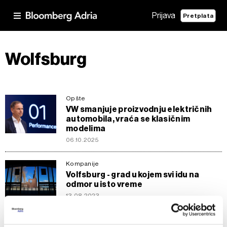
Prijava
Pretplata
Wolfsburg
Opšte
VW smanjuje proizvodnju električnih
automobila, vraća se klasičnim
modelima
06.10.2025
Kompanije
Volfsburg - grad u kojem svi idu na
odmor u isto vreme
13.08.2023