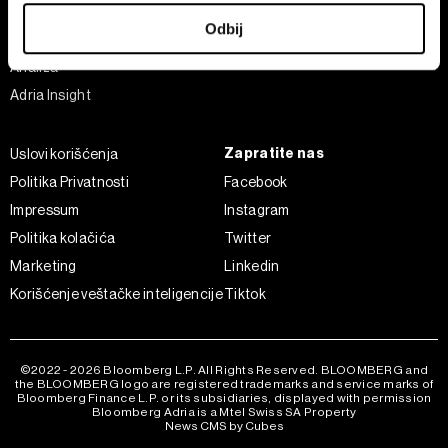
U svakom trenutku možete da promenite ili povučete
Sport
Odbij
saglasnost u Deklaraciji o kolačićima.
Businessweek Adria
Analiza
Zajednički rukovaoci su HD-WIN ARENA SPORT d.o.o. i
Adria Insight
Partneri
. Više o podacima koje obrađujemo kao i o
vašim pravima pročitajte u našoj
Politici privatnosti
, a o
Zapratite nas
Uslovi korišćenja
kolačićima i drugim sličnim tehnologijama u
Politici
kolačića
.
Politika Privatnosti
Facebook
Kolačiće u bilo kojem trenutku možete ponovno ažurirati
Impressum
Instagram
klikom na „Prikaži detalje“. Pristanak možete u bilo kojem
Politika kolačića
Twitter
trenutku opozvati bez negativnih posledica.
Marketing
Linkedin
Korišćenje veštačke inteligencije
Tiktok
©2022 - 2026 Bloomberg L.P. All Rights Reserved. BLOOMBERG and
the BLOOMBERG logo are registered trademarks and service marks of
Bloomberg Finance L.P. or its subsidiaries, displayed with permission
Bloomberg Adria is a Mtel Swiss SA Property
News CMS by Cubes