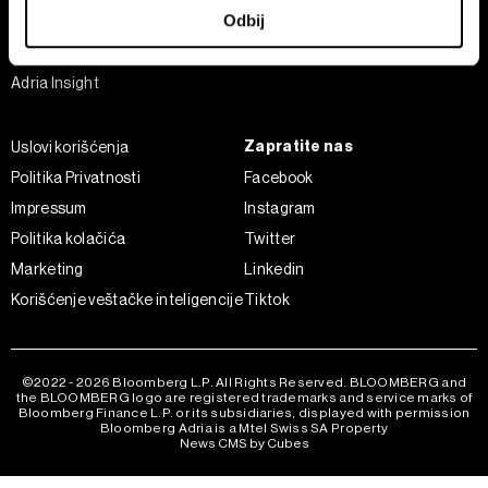
U svakom trenutku možete da promenite ili povučete
Odbij
Businessweek Adria
saglasnost u Deklaraciji o kolačićima.
Analiza
Zajednički rukovaoci su HD-WIN ARENA SPORT d.o.o. i
Adria Insight
Partneri
. Više o podacima koje obrađujemo kao i o
vašim pravima pročitajte u našoj
Politici privatnosti
, a o
Zapratite nas
Uslovi korišćenja
kolačićima i drugim sličnim tehnologijama u
Politici
Politika Privatnosti
Facebook
kolačića
.
Impressum
Instagram
Kolačiće u bilo kojem trenutku možete ponovno ažurirati
klikom na „Prikaži detalje“. Pristanak možete u bilo kojem
Politika kolačića
Twitter
trenutku opozvati bez negativnih posledica.
Marketing
Linkedin
Korišćenje veštačke inteligencije
Tiktok
©2022 - 2026 Bloomberg L.P. All Rights Reserved. BLOOMBERG and
the BLOOMBERG logo are registered trademarks and service marks of
Bloomberg Finance L.P. or its subsidiaries, displayed with permission
Bloomberg Adria is a Mtel Swiss SA Property
News CMS by Cubes