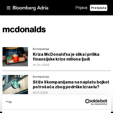
Prijava
Pretplata
mcdonalds
Kompanije
Kriza McDonald'sa je slika i prilika
finansijske krize miliona ljudi
14.05.2026
Kompanije
Stiže li kompanijama na naplatu bojkot
potrošača zbog podrške Izraelu?
02.11.2023