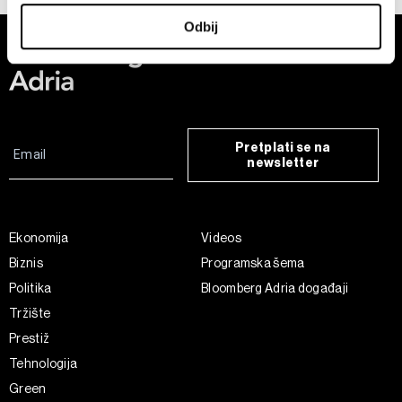
U svakom trenutku možete da promenite ili povučete
Odbij
saglasnost u Deklaraciji o kolačićima.
Zajednički rukovaoci su HD-WIN ARENA SPORT d.o.o. i
Partneri
. Više o podacima koje obrađujemo kao i o
vašim pravima pročitajte u našoj
Politici privatnosti
, a o
kolačićima i drugim sličnim tehnologijama u
Politici
Pretplati se na
kolačića
.
newsletter
Kolačiće u bilo kojem trenutku možete ponovno ažurirati
klikom na „Prikaži detalje“. Pristanak možete u bilo kojem
trenutku opozvati bez negativnih posledica.
Ekonomija
Videos
Biznis
Programska šema
Politika
Bloomberg Adria događaji
Tržište
Prestiž
Tehnologija
Green