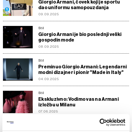
Giorgio Armani, čovek koji je sportu
dao uniformu samopouzdanja
09.09.2025
Stil
Giorgio Armani je bio poslednji veliki
gospodin mode
08.09.2025
Stil
Preminuo Giorgio Armani: Legendarni
modni dizajner i pionir "Made in Italy"
04.09.2025
Stil
Ekskluzivno: Vodimo vas na Armani
izložbu u Milanu
07.06.2025
Inspiracija
Kada familija nadjača Wall Street -