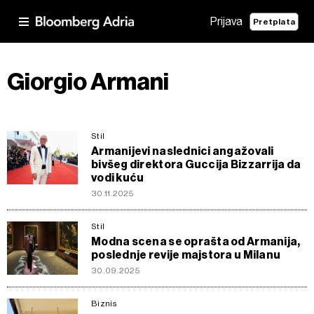
Prijava
Pretplata
Giorgio Armani
Stil
Armanijevi naslednici angažovali
bivšeg direktora Guccija Bizzarrija da
vodi kuću
30.11.2025
Stil
Modna scena se oprašta od Armanija,
poslednje revije majstora u Milanu
30.09.2025
Biznis