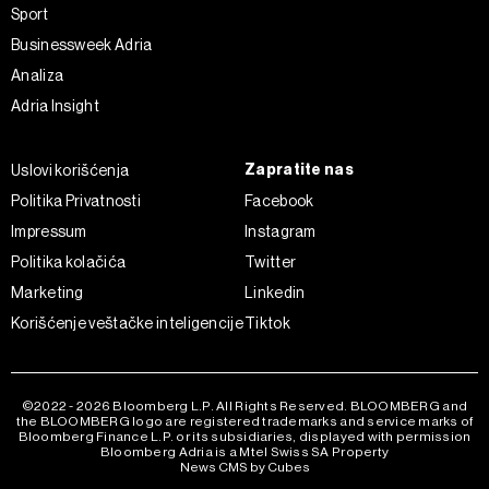
Sport
Businessweek Adria
Analiza
Adria Insight
Zapratite nas
Uslovi korišćenja
Politika Privatnosti
Facebook
Impressum
Instagram
Politika kolačića
Twitter
Marketing
Linkedin
Korišćenje veštačke inteligencije
Tiktok
©2022 - 2026 Bloomberg L.P. All Rights Reserved. BLOOMBERG and
the BLOOMBERG logo are registered trademarks and service marks of
Bloomberg Finance L.P. or its subsidiaries, displayed with permission
Bloomberg Adria is a Mtel Swiss SA Property
News CMS by Cubes