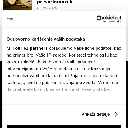
prevario mozak
04.09.2025
Putovanja
Pet idealnih destinacija za produženi
vikend - na sat vremena od Beograda
Odgovorno korišćenje vaših podataka
09.11.2024
Mi i
our 61 partners
obrađujemo Vaše lične podatke, kao
na primer broj Vaše IP-adrese, koristeći tehnologiju kao
što su kolačići, kako bismo čuvali i pristupali
informacijama na Vašem uređaju u cilju prikazivanja
personalizovanih reklama i sadržaja, merenja reklama i
sadržaja, uvida u publiku i razvoja proizvoda. Vi možete
da odaberete ko i u koje svrhe koristi Vaše podatke.
Ako dozvolite, takođe bismo želeli da:
Pretplati se na
newsletter
Prikupimo podatke o vašoj geografskoj lokaciji
Prikaži detalje
koji imaju tačnost od nekoliko metara
Identifikujte svoj uređaj tako što ćete ga aktivno