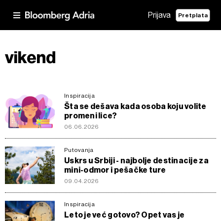
Prijava
Pretplata
vikend
Inspiracija
Šta se dešava kada osoba koju volite
promeni lice?
06.06.2026
Putovanja
Uskrs u Srbiji - najbolje destinacije za
mini-odmor i pešačke ture
09.04.2026
Inspiracija
Leto je već gotovo? Opet vas je