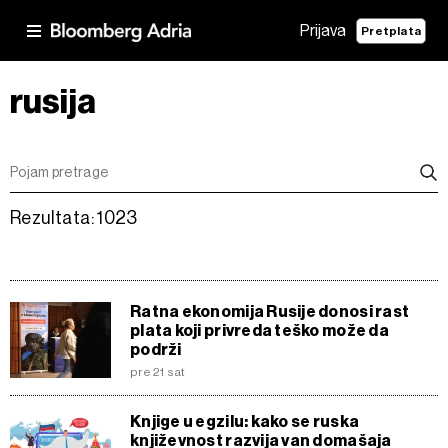
Prijava
Pretplata
rusija
Rezultata: 1023
Ratna ekonomija Rusije donosi rast
plata koji privreda teško može da
podrži
pre 21 sat
Knjige u egzilu: kako se ruska
književnost razvija van domašaja