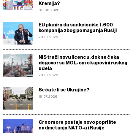
Kremlja?
05.08.2026
EU planira da sankcioniše 1.600
kompanija zbog pomaganja Rusiji
28.07.2026
NIS traži novu licencu, dok se čeka
dogovor sa MOL-om o kupovini ruskog
udela
28.07.2026
Sećate li se Ukrajine?
19.07.2026
Crno more postaje novo poprište
nadmetanja NATO-a i Rusije