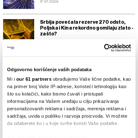
17.07.2026
Srbija povećala rezerve 270 odsto,
Poljska i Kina rekordno gomilaju zlato -
zašto?
16.07.2026
Pet razloga zašto je Putin u sve težoj
poziciji zbog rata u Ukrajini
15.07.2026
Odgovorno korišćenje vaših podataka
Mi i
our 61 partners
obrađujemo Vaše lične podatke, kao
na primer broj Vaše IP-adrese, koristeći tehnologiju kao
Gorivo udara na potrošače uprkos
što su kolačići, kako bismo čuvali i pristupali
padu cene nafte
informacijama na Vašem uređaju u cilju prikazivanja
12.07.2026
personalizovanih reklama i sadržaja, merenja reklama i
sadržaja, uvida u publiku i razvoja proizvoda. Vi možete
Rusija privremeno zabranila izvoz
da odaberete ko i u koje svrhe koristi Vaše podatke.
dizela - cene skočile najviše još od
2011.