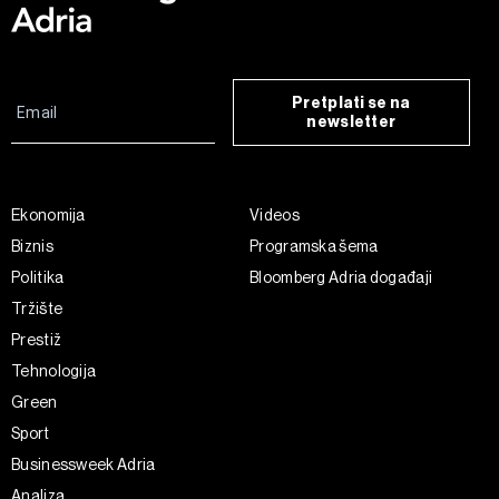
Pretplati se na
newsletter
Ekonomija
Videos
Biznis
Programska šema
Politika
Bloomberg Adria događaji
Tržište
Prestiž
Tehnologija
Green
Sport
Businessweek Adria
Analiza