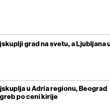
skuplji grad na svetu, a Ljubljana 
jskuplja u Adria regionu, Beograd
reb po ceni kirije