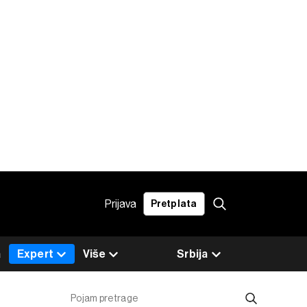
Prijava
Pretplata
a
Expert
Više
Srbija