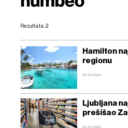
numbeo
Rezultata: 2
Hamilton naj
regionu
29.01.2024
Ljubljana na
prešišao Zag
24.01.2023