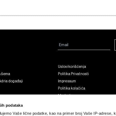
Uslovi korišćenja
a šema
Politika Privatnosti
dria događaji
Impressum
Politika kolačića
Marketing
Korišćenje veštačke inteligencije
ših podataka
ujemo Vaše lične podatke, kao na primer broj Vaše IP-adrese, ko