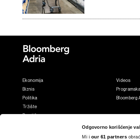
Ekonomija
Videos
Biznis
Programsk
Politika
Bloomberg A
Tržište
Prestiž
Tehnologija
Odgovorno korišćenje va
Green
Mi i
our 61 partners
obrađ