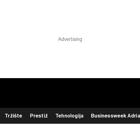
Tržište
Prestiž
Tehnologija
Businessweek Adri