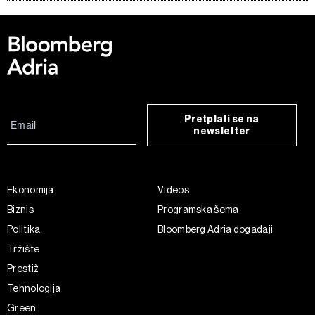
Pretplati se na
newsletter
Ekonomija
Videos
Biznis
Programska šema
Politika
Bloomberg Adria događaji
Tržište
Prestiž
Tehnologija
Green