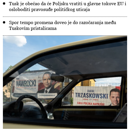
Tusk je obećao da će Poljsku vratiti u glavne tokove EU i
osloboditi pravosuđe političkog uticaja
Spor tempo promena doveo je do razočaranja među
Tuskovim pristalicama