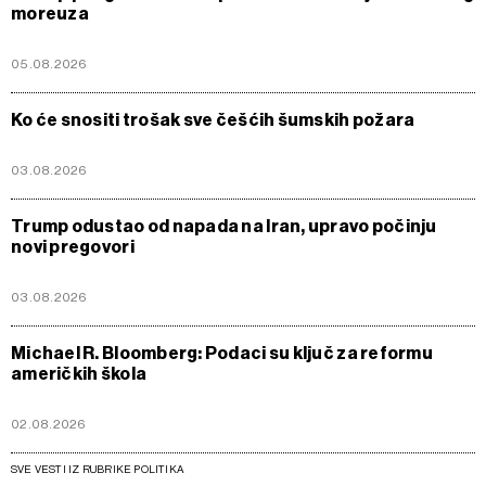
moreuza
05.08.2026
Ko će snositi trošak sve češćih šumskih požara
03.08.2026
Trump odustao od napada na Iran, upravo počinju
novi pregovori
03.08.2026
Michael R. Bloomberg: Podaci su ključ za reformu
američkih škola
02.08.2026
SVE VESTI IZ RUBRIKE POLITIKA