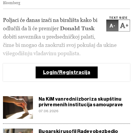
Bloomberg
TEXT SIZE
Poljaci će danas izaći na birališta kako bi
-
+
odlučili da li će premijer
Donald Tusk
dobiti saveznika u predsedničkoj palati,
čime bi mogao da zaokruži svoj pokušaj da ukine
višegodišnju vladavinu populista.
Login/Registracija
Na KiM vanredni izbori za skupštinu
privremenih institucija samouprave
07.06.2026
Bugarski rusofil Radev obezbedio