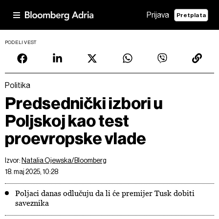
Prijava
Pretplata
PODELI VEST
Politika
Predsednički izbori u
Poljskoj kao test
proevropske vlade
Izvor:
Natalia Ojewska/Bloomberg
18. maj 2025, 10:28
Poljaci danas odlučuju da li će premijer Tusk dobiti
saveznika