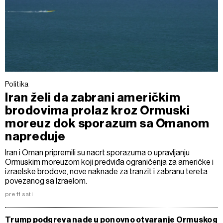
Politika
Iran želi da zabrani američkim
brodovima prolaz kroz Ormuski
moreuz dok sporazum sa Omanom
napreduje
Iran i Oman pripremili su nacrt sporazuma o upravljanju
Ormuskim moreuzom koji predviđa ograničenja za američke i
izraelske brodove, nove naknade za tranzit i zabranu tereta
povezanog sa Izraelom.
pre 11 sati
Trump podgreva nade u ponovno otvaranje Ormuskog