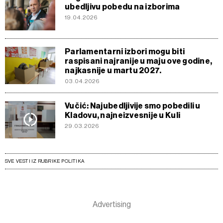
ubedljivu pobedu na izborima
19.04.2026
Parlamentarni izbori mogu biti
raspisani najranije u maju ove godine,
najkasnije u martu 2027.
03.04.2026
Vučić: Najubedljivije smo pobedili u
Kladovu, najneizvesnije u Kuli
29.03.2026
SVE VESTI IZ RUBRIKE POLITIKA