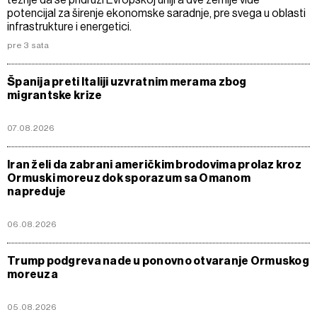
potencijal za širenje ekonomske saradnje, pre svega u oblasti
infrastrukture i energetici.
pre 3 sata
Španija preti Italiji uzvratnim merama zbog
migrantske krize
07.08.2026
Iran želi da zabrani američkim brodovima prolaz kroz
Ormuski moreuz dok sporazum sa Omanom
napreduje
06.08.2026
Trump podgreva nade u ponovno otvaranje Ormuskog
moreuza
05.08.2026