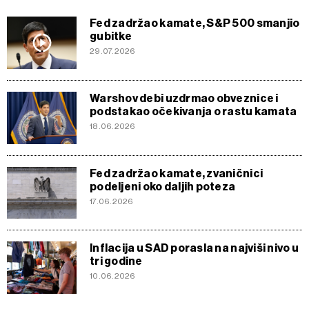
Fed zadržao kamate, S&P 500 smanjio
gubitke
29.07.2026
Warshov debi uzdrmao obveznice i
podstakao očekivanja o rastu kamata
18.06.2026
Fed zadržao kamate, zvaničnici
podeljeni oko daljih poteza
17.06.2026
Inflacija u SAD porasla na najviši nivo u
tri godine
10.06.2026