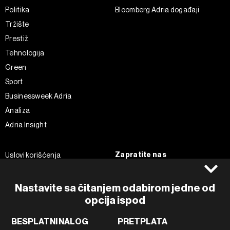
Politika
Bloomberg Adria događaji
Tržište
Prestiž
Tehnologija
Green
Sport
Businessweek Adria
Analiza
Adria Insight
Zapratite nas
Uslovi korišćenja
Politika Privatnosti
Facebook
Impressum
Instagram
Nastavite sa čitanjem odabirom jedne od
Politika kolačića
opcija ispod
Twitter
Marketing
Linkedin
BESPLATNI NALOG
PRETPLATA
Korišćenje veštačke inteligencije
Tiktok