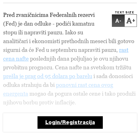
TEXT SIZE
Pred zvaničnicima Federalnih rezervi
-
+
(Fed) je dan odluke - podići kamatnu
stopu ili napraviti pauzu. Iako su
analitičari i ekonomisti prethodnih meseci bili gotovo
sigurni da će Fed u septembru napraviti pauzu,
rast
cena nafte
poslednjih dana poljuljao je ovu njihovu
prvobitnu prognozu. Cena nafte na svetskom tržištu
prešla je prag od 95 dolara po barelu
i sada donosioci
odluka strahuju da bi
ponovni rast cena ovog
energenta
mogao da pogura ostale cene i tako produži
njihovu borbu protiv inflacije.
Login/Registracija