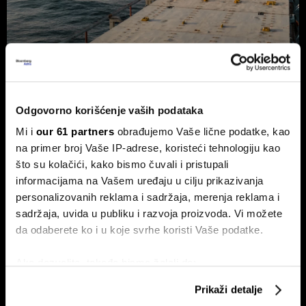
Trump odustao od naknade od 20
odsto za saobraćaj kroz Ormuski
moreuz
Odgovorno korišćenje vaših podataka
Predsednik SAD Donald Trump odustao je od plana da
Mi i
our 61 partners
obrađujemo Vaše lične podatke, kao
uvede naknadu od 20 odsto na teret koji prolazi kroz
na primer broj Vaše IP-adrese, koristeći tehnologiju kao
Ormuski moreuz, nakon što su saveznici Vašingtona iz
zemalja Persijskog zaliva zatražili da odustane od toga.
što su kolačići, kako bismo čuvali i pristupali
informacijama na Vašem uređaju u cilju prikazivanja
personalizovanih reklama i sadržaja, merenja reklama i
sadržaja, uvida u publiku i razvoja proizvoda. Vi možete
da odaberete ko i u koje svrhe koristi Vaše podatke.
Ako dozvolite, takođe bismo želeli da:
Prikupimo podatke o vašoj geografskoj lokaciji
Prikaži detalje
koji imaju tačnost od nekoliko metara
Eskalacija sukoba - SAD i Iran
Trump kaže da je prekid vatre