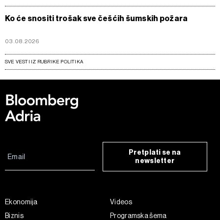
Ko će snositi trošak sve češćih šumskih požara
03.08.2026
SVE VESTI IZ RUBRIKE POLITIKA
Pretplati se na
newsletter
Ekonomija
Videos
Biznis
Programska šema