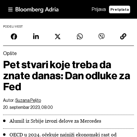
Prijava
Pretplata
PODELI VEST
Opšte
Pet stvari koje treba da
znate danas: Dan odluke za
Fed
Autor:
Suzana Peljto
20. septembar 2023, 08:00
Alumil iz Srbije izvozi delove za Mercedes
OECD u 2024. očekuje najniži ekonomski rast od