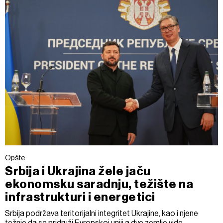
Opšte
Srbija i Ukrajina žele jaču
ekonomsku saradnju, težište na
infrastrukturi i energetici
Srbija podržava teritorijalni integritet Ukrajine, kao i njene
težnje da se pridruži Evropskoj uniji a dve zemlje vide