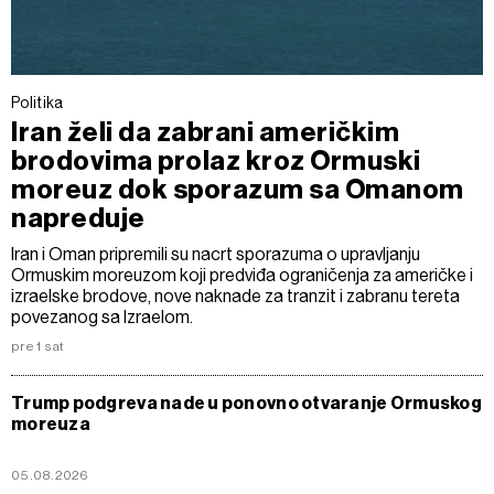
Politika
Iran želi da zabrani američkim
brodovima prolaz kroz Ormuski
moreuz dok sporazum sa Omanom
napreduje
Iran i Oman pripremili su nacrt sporazuma o upravljanju
Ormuskim moreuzom koji predviđa ograničenja za američke i
izraelske brodove, nove naknade za tranzit i zabranu tereta
povezanog sa Izraelom.
pre 1 sat
Trump podgreva nade u ponovno otvaranje Ormuskog
moreuza
05.08.2026