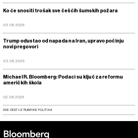
Ko će snositi trošak sve češćih šumskih požara
03.08.2026
Trump odustao od napada na Iran, upravo počinju
novi pregovori
03.08.2026
Michael R. Bloomberg: Podaci su ključ za reformu
američkih škola
02.08.2026
SVE VESTI IZ RUBRIKE POLITIKA