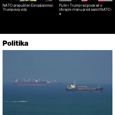
NATO prepušten Evropljanima i
Putin i Trump razgovarali o
Trumpovoj volji
Ukrajini i Iranu pred samit NATO-
a
Politika