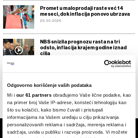
Promet u maloprodaji raste već 14
meseci, dok inflacija ponovo ubrzava
29.05.2026
NBS snizila prognozu rasta na tri
odsto, inflacija krajem godine iznad
cilja
13.05.2026
SVE VESTI IZ RUBRIKE POLITIKA
Odgovorno korišćenje vaših podataka
Mi i
our 61 partners
obrađujemo Vaše lične podatke, kao
na primer broj Vaše IP-adrese, koristeći tehnologiju kao
što su kolačići, kako bismo čuvali i pristupali
informacijama na Vašem uređaju u cilju prikazivanja
personalizovanih reklama i sadržaja, merenja reklama i
sadržaja, uvida u publiku i razvoja proizvoda. Vi možete