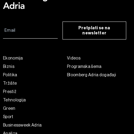
Pretplati se na
newsletter
Ekonomija
Videos
Biznis
Programska šema
Politika
Bloomberg Adria događaji
Tržište
Prestiž
Tehnologija
Green
Sport
Businessweek Adria
Analiza