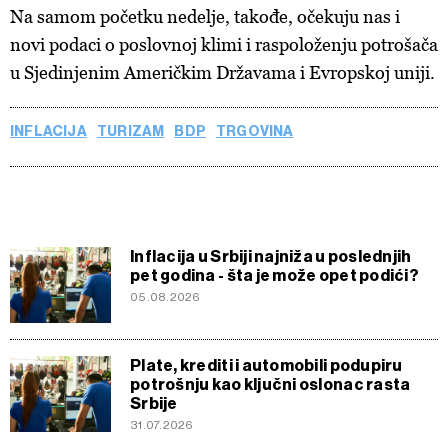
Na samom početku nedelje, takođe, očekuju nas i
novi podaci o poslovnoj klimi i raspoloženju potrošača
u Sjedinjenim Američkim Državama i Evropskoj uniji.
INFLACIJA
TURIZAM
BDP
TRGOVINA
Inflacija u Srbiji najniža u poslednjih
pet godina - šta je može opet podići?
05.08.2026
Plate, krediti i automobili podupiru
potrošnju kao ključni oslonac rasta
Srbije
31.07.2026