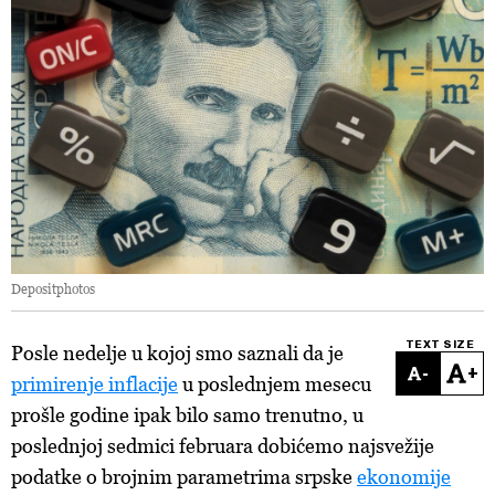
Depositphotos
TEXT SIZE
Posle nedelje u kojoj smo saznali da je
-
+
primirenje inflacije
u poslednjem mesecu
prošle godine ipak bilo samo trenutno, u
poslednjoj sedmici februara dobićemo najsvežije
podatke o brojnim parametrima srpske
ekonomije