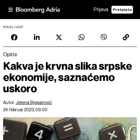
Prijava
Pretplata
PODELI VEST
Opšte
Kakva je krvna slika srpske
ekonomije, saznaćemo
uskoro
Autor:
Jelena Stjepanović
24. februar 2023, 09:00