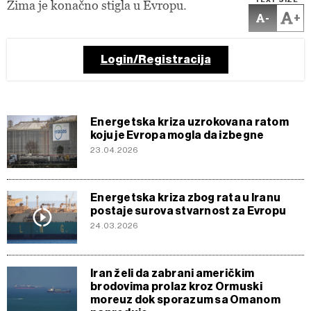
TEXT SIZE
Zima je konačno stigla u Evropu.
-
+
Login/Registracija
Energetska kriza uzrokovana ratom
koju je Evropa mogla da izbegne
23.04.2026
Energetska kriza zbog rata u Iranu
postaje surova stvarnost za Evropu
24.03.2026
Iran želi da zabrani američkim
brodovima prolaz kroz Ormuski
moreuz dok sporazum sa Omanom