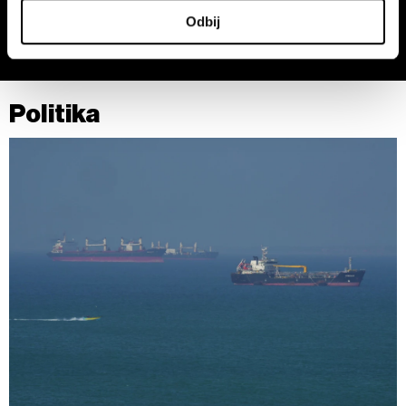
U svakom trenutku možete da promenite ili povučete
a
Odbij
saglasnost u Deklaraciji o kolačićima.
Zajednički rukovaoci su HD-WIN ARENA SPORT d.o.o. i
Partneri
. Više o podacima koje obrađujemo kao i o
Politika
vašim pravima pročitajte u našoj
Politici privatnosti
, a o
kolačićima i drugim sličnim tehnologijama u
Politici
kolačića
.
Kolačiće u bilo kojem trenutku možete ponovno ažurirati
klikom na „Prikaži detalje“. Pristanak možete u bilo kojem
trenutku opozvati bez negativnih posledica.