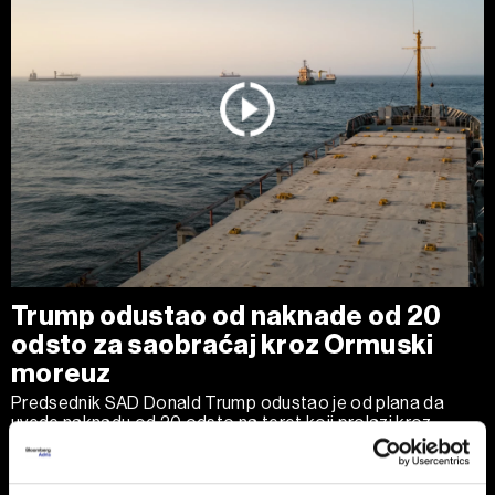
Trump odustao od naknade od 20
odsto za saobraćaj kroz Ormuski
moreuz
Predsednik SAD Donald Trump odustao je od plana da
uvede naknadu od 20 odsto na teret koji prolazi kroz
Ormuski moreuz, nakon što su saveznici Vašingtona iz
zemalja Persijskog zaliva zatražili da odustane od toga.