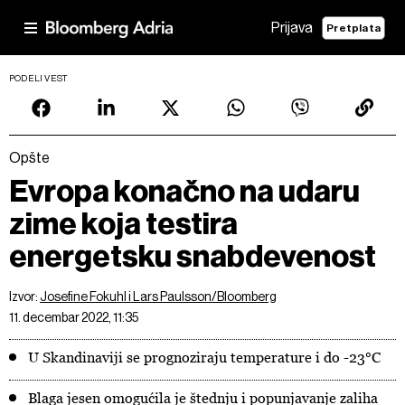
Prijava
Pretplata
PODELI VEST
Opšte
Evropa konačno na udaru
zime koja testira
energetsku snabdevenost
Izvor:
Josefine Fokuhl i Lars Paulsson/Bloomberg
11. decembar 2022, 11:35
U Skandinaviji se prognoziraju temperature i do -23°C
Blaga jesen omogućila je štednju i popunjavanje zaliha