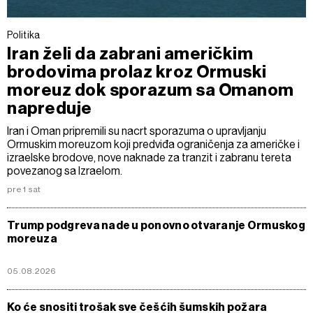
Politika
Iran želi da zabrani američkim
brodovima prolaz kroz Ormuski
moreuz dok sporazum sa Omanom
napreduje
Iran i Oman pripremili su nacrt sporazuma o upravljanju
Ormuskim moreuzom koji predviđa ograničenja za američke i
izraelske brodove, nove naknade za tranzit i zabranu tereta
povezanog sa Izraelom.
pre 1 sat
Trump podgreva nade u ponovno otvaranje Ormuskog
moreuza
05.08.2026
Ko će snositi trošak sve češćih šumskih požara