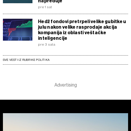
napreduje
pre 1 sat
Hedž fondovi pretrpeli velike gubitke u
julu nakon velike rasprodaje akcija
kompanija iz oblasti veštačke
inteligencije
pre 3 sata
SVE VESTI IZ RUBRIKE POLITIKA