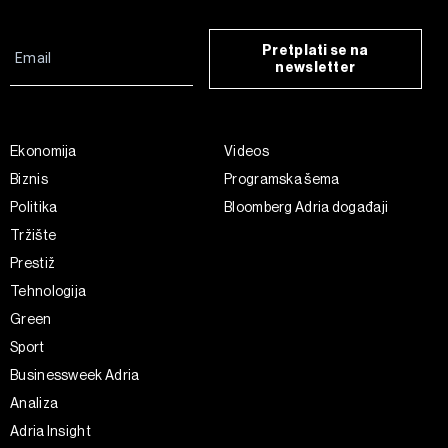
Pretplati se na
newsletter
Ekonomija
Videos
Biznis
Programska šema
Politika
Bloomberg Adria događaji
Tržište
Prestiž
Tehnologija
Green
Sport
Businessweek Adria
Analiza
Adria Insight