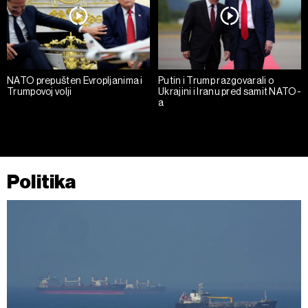
kolačića
.
Kolačiće u bilo kojem trenutku možete ponovno ažurirati
klikom na „Prikaži detalje“. Pristanak možete u bilo kojem
trenutku opozvati bez negativnih posledica.
NATO prepušten Evropljanima i
Putin i Trump razgovarali o
Trumpovoj volji
Ukrajini i Iranu pred samit NATO-
a
Politika