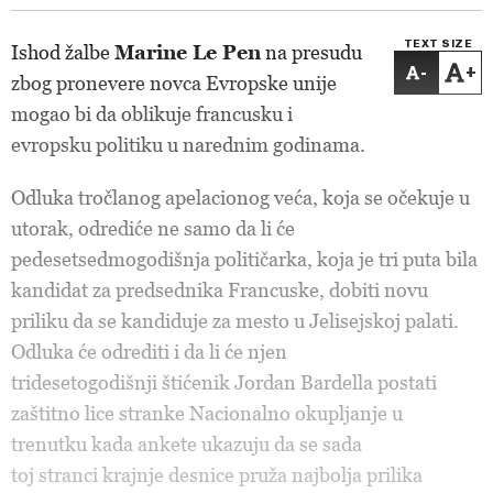
TEXT SIZE
Ishod žalbe
Marine Le Pen
na presudu
-
+
zbog pronevere novca Evropske unije
mogao bi da oblikuje francusku i
evropsku politiku u narednim godinama.
Odluka tročlanog apelacionog veća, koja se očekuje u
utorak, odrediće ne samo da li će
pedesetsedmogodišnja političarka, koja je tri puta bila
kandidat za predsednika Francuske, dobiti novu
priliku da se kandiduje za mesto u Jelisejskoj palati.
Odluka će odrediti i da li će njen
tridesetogodišnji štićenik Jordan Bardella postati
zaštitno lice stranke Nacionalno okupljanje u
trenutku kada ankete ukazuju da se sada
toj stranci krajnje desnice pruža najbolja prilika