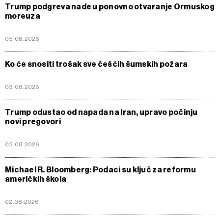
Trump podgreva nade u ponovno otvaranje Ormuskog
moreuza
05.08.2026
Ko će snositi trošak sve češćih šumskih požara
03.08.2026
Trump odustao od napada na Iran, upravo počinju
novi pregovori
03.08.2026
Michael R. Bloomberg: Podaci su ključ za reformu
američkih škola
02.08.2026