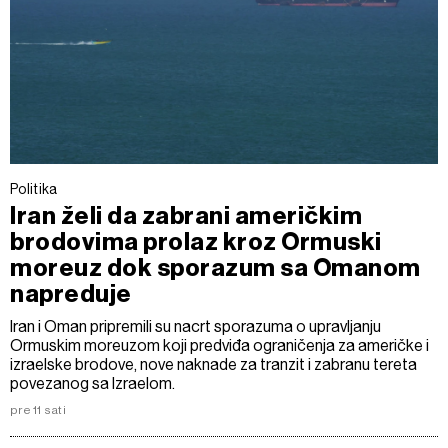
Politika
Iran želi da zabrani američkim
brodovima prolaz kroz Ormuski
moreuz dok sporazum sa Omanom
napreduje
Iran i Oman pripremili su nacrt sporazuma o upravljanju
Ormuskim moreuzom koji predviđa ograničenja za američke i
izraelske brodove, nove naknade za tranzit i zabranu tereta
povezanog sa Izraelom.
pre 11 sati