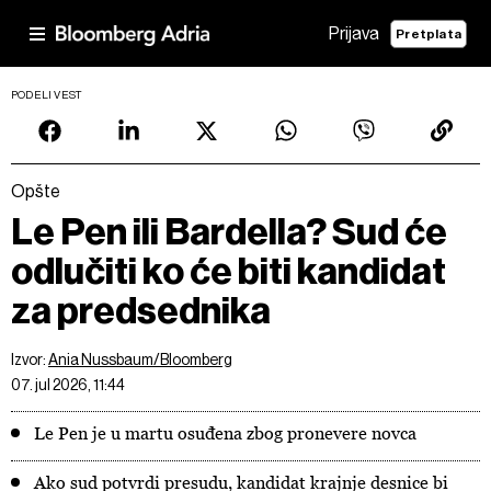
Prijava
Pretplata
PODELI VEST
Opšte
Le Pen ili Bardella? Sud će
odlučiti ko će biti kandidat
za predsednika
Izvor:
Ania Nussbaum/Bloomberg
07. jul 2026, 11:44
Le Pen je u martu osuđena zbog pronevere novca
Ako sud potvrdi presudu, kandidat krajnje desnice bi