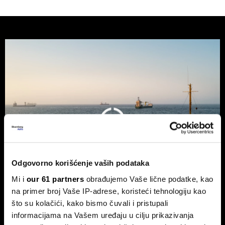
Odgovorno korišćenje vaših podataka
Mi i
our 61 partners
obrađujemo Vaše lične podatke, kao
na primer broj Vaše IP-adrese, koristeći tehnologiju kao
što su kolačići, kako bismo čuvali i pristupali
Trump odustao od naknade od 20
informacijama na Vašem uređaju u cilju prikazivanja