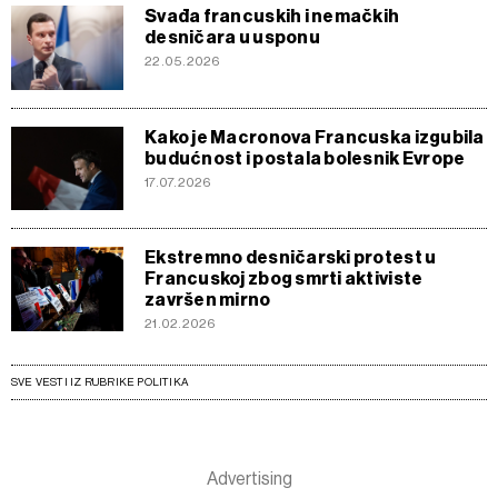
Svađa francuskih i nemačkih
desničara u usponu
22.05.2026
Kako je Macronova Francuska izgubila
budućnost i postala bolesnik Evrope
17.07.2026
Ekstremno desničarski protest u
Francuskoj zbog smrti aktiviste
završen mirno
21.02.2026
SVE VESTI IZ RUBRIKE POLITIKA