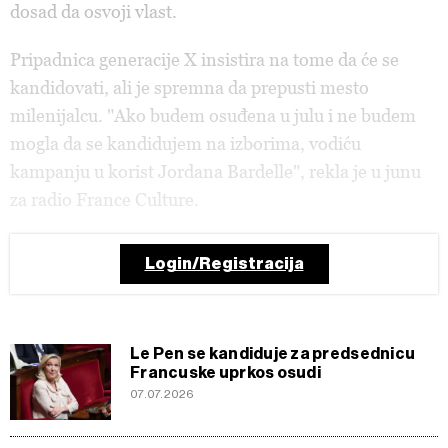
dosad da osvoji vlast.
Pripadnica generacije X insistira na tome da će se
kandidovati, ali je spremna da prepusti mesto
milenijalcu. "Ako budem osuđena u julu i ne budem
mogla da se kandidujem na izborima, vodiću
kampanju u korist Jordana Bardelle", rekla je u junu
za radio France Culture.
Login/Registracija
Le Pen se kandiduje za predsednicu
Francuske uprkos osudi
07.07.2026