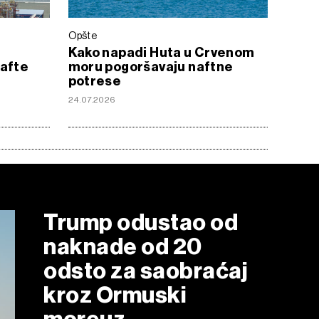
Opšte
Kako napadi Huta u Crvenom
nafte
moru pogoršavaju naftne
potrese
24.07.2026
Trump odustao od
naknade od 20
odsto za saobraćaj
kroz Ormuski
moreuz