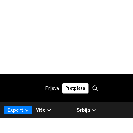
Prijava
Pretplata
a
Expert
Više
Srbija