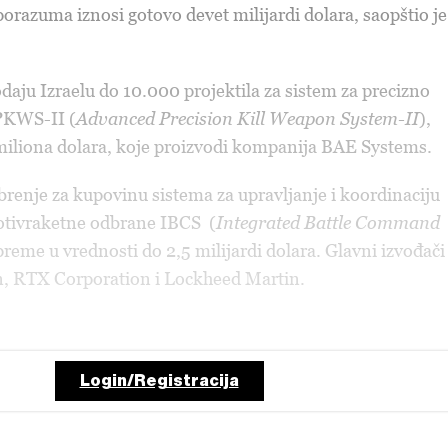
razuma iznosi gotovo devet milijardi dolara, saopštio je
daju Izraelu do 10.000 projektila za sistem za precizno
PKWS-II (
Advanced Precision Kill Weapon System-II
),
miliona dolara, koje proizvodi kompanija BAE Systems.
brenje za kupovinu sistema za upravljanje i koordinaciju
rotivraketne odbrane IBCS (
Integrated Battle Command
opreme u vrednosti do 2,5 milijardi dolara. Glavni izvođači
 RTX Corporation i Lockheed Martin.
Login/Registracija