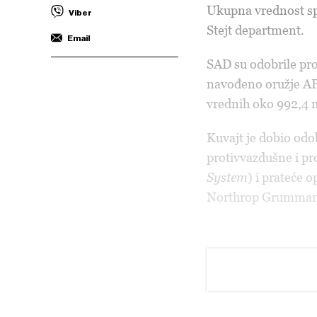
Ukupna vrednost spo
Viber
Stejt department.
Email
SAD su odobrile pro
navođeno oružje A
vrednih oko 992,4 
Kuvajt je dobio odo
protivvazdušne i p
System
) i prateće 
Northrop Grumman,