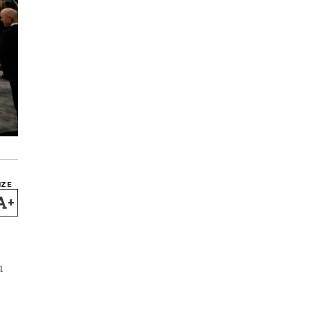
IZE
+
u