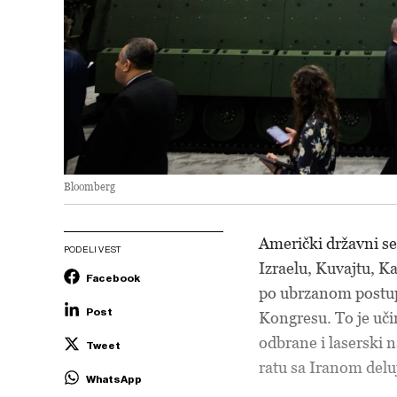
Bloomberg
Američki državni s
PODELI VEST
Izraelu, Kuvajtu, 
Facebook
po ubrzanom postup
Post
Kongresu. To je uči
odbrane i laserski n
Tweet
ratu sa Iranom deluj
WhatsApp