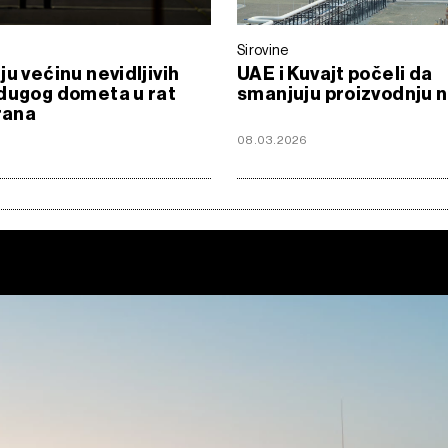
Sirovine
ju većinu nevidljivih
UAE i Kuvajt počeli da
dugog dometa u rat
smanjuju proizvodnju 
Irana
6
08.03.2026