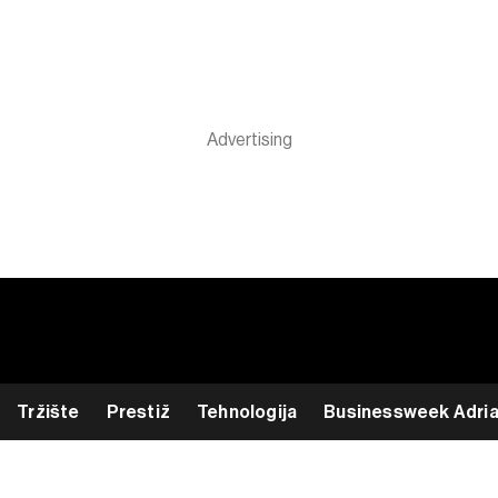
Tržište
Prestiž
Tehnologija
Businessweek Adri