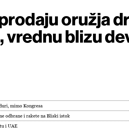
prodaju oružja 
, vrednu blizu dev
eduri, mimo Kongresa
ne odbrane i rakete na Bliski istok
jtu i UAE