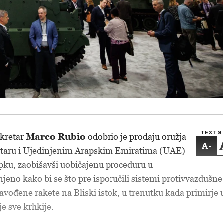
TEXT S
ekretar
Marco Rubio
odobrio je prodaju oružja
-
Kataru i Ujedinjenim Arapskim Emiratima (UAE)
ku, zaobišavši uobičajenu proceduru u
njeno kako bi se što pre isporučili sistemi protivvazdušne
avođene rakete na Bliski istok, u trenutku kada primirje 
e sve krhkije.