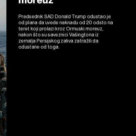
Predsednik SAD Donald Trump odustao je
od plana da uvede naknadu od 20 odsto na
teret koji prolazi kroz Ormuski moreuz,
nakon što su saveznici Vašingtona iz
zemalja Persijskog zaliva zatražili da
odustane od toga.