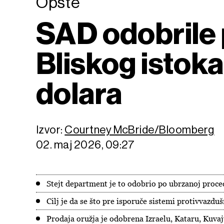
Opšte
SAD odobrile 
Bliskog istoka
dolara
Izvor:
Courtney McBride/Bloomberg
02. maj 2026, 09:27
Stejt department je to odobrio po ubrzanoj proc
Cilj je da se što pre isporuče sistemi protivvazduš
Prodaja oružja je odobrena Izraelu, Kataru, Kuva