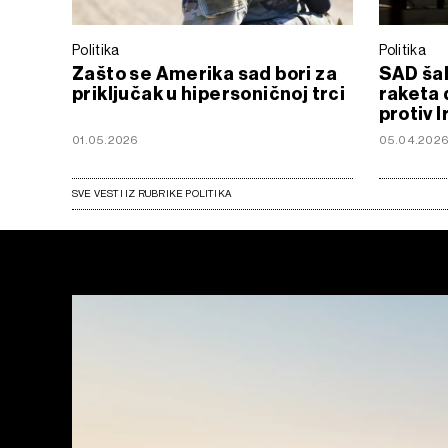
Politika
Politika
Zašto se Amerika sad bori za
SAD šal
priključak u hipersoničnoj trci
raketa 
protiv 
01.05.2026
05.04.202
SVE VESTI IZ RUBRIKE POLITIKA