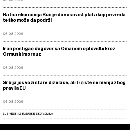
Ratna ekonomija Rusije donosi rast plata koji privreda
teško može da podrži
06.08.2026
Iran postigao dogovor sa Omanom o plovidbi kroz
Ormuski moreuz
06.08.2026
Srbija još vozi stare dizelaše, ali tržište se menja zbog
pravila EU
06.08.2026
SVE VESTI IZ RUBRIKE EKONOMIJA