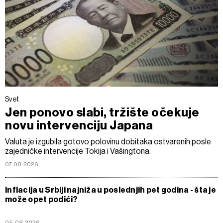
Svet
Jen ponovo slabi, tržište očekuje
novu intervenciju Japana
Valuta je izgubila gotovo polovinu dobitaka ostvarenih posle
zajedničke intervencije Tokija i Vašingtona.
07.08.2026
Inflacija u Srbiji najniža u poslednjih pet godina - šta je
može opet podići?
05.08.2026