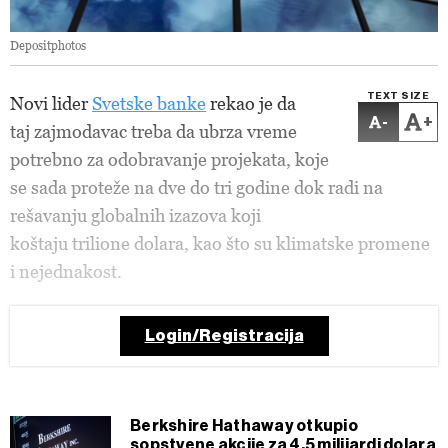
Depositphotos
TEXT SIZE
Novi lider
Svetske banke
rekao je da
-
+
taj zajmodavac treba da ubrza vreme
potrebno za odobravanje projekata, koje
se sada proteže na dve do tri godine dok radi na
rešavanju globalnih izazova koji
koštaju trilione dolara, kao što su klimatske promene
i nejednakost.
Login/Registracija
Berkshire Hathaway otkupio
sopstvene akcije za 4,5 milijardi dolara