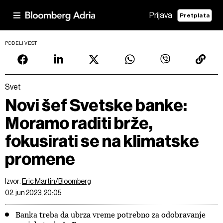
Prijava
Pretplata
PODELI VEST
Svet
Novi šef Svetske banke:
Moramo raditi brže,
fokusirati se na klimatske
promene
Izvor:
Eric Martin/Bloomberg
02. jun 2023, 20:05
Banka treba da ubrza vreme potrebno za odobravanje