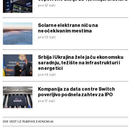
pre 12 sati
Solarne elektrane niču na
neočekivanim mestima
pre 13 sati
Srbija i Ukrajina žele jaču ekonomsku
saradnju, težište na infrastrukturi i
energetici
pre 14 sati
Kompanija za data centre Switch
poverljivo podnela zahtev za IPO
pre 17 sati
SVE VESTI IZ RUBRIKE EKONOMIJA