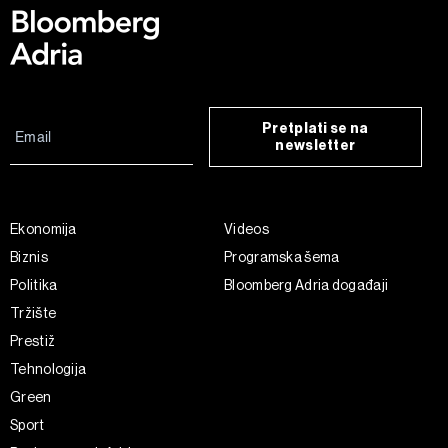
Pretplati se na
newsletter
Ekonomija
Videos
Biznis
Programska šema
Politika
Bloomberg Adria događaji
Tržište
Prestiž
Tehnologija
Green
Sport