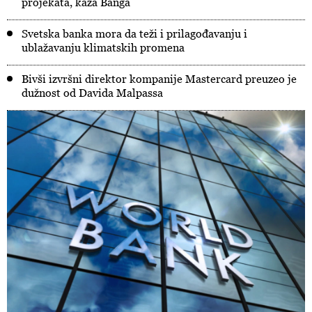
projekata, kaža Banga
Svetska banka mora da teži i prilagođavanju i
ublažavanju klimatskih promena
Bivši izvršni direktor kompanije Mastercard preuzeo je
dužnost od Davida Malpassa