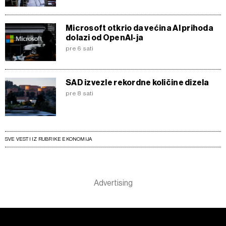
Microsoft otkrio da većina AI prihoda
dolazi od OpenAI-ja
pre 6 sati
SAD izvezle rekordne količine dizela
pre 8 sati
SVE VESTI IZ RUBRIKE EKONOMIJA