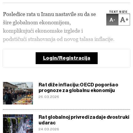
TEXT SIZE
Posledice rata u Iranu nastavile su da se
-
+
šire globalnom ekonomijom,
komplikujući ekonomske izglede i
podstičući strahovanja od novog talasa inflacije.
Login/Registracija
Rat diže inflaciju: OECD pogoršao
prognoze za globalnu ekonomiju
26.03.2026
Rat globalnoj privredi zadaje dvostruki
udarac
24.03.2026