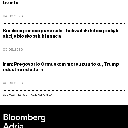
tržišta
04.08.2026
Bioskopi ponovo pune sale - holivudski hitovi podigli
akcije bioskopskih lanaca
03.08.2026
Iran: Pregovori o Ormuskom moreuzu u toku, Trump
odustao od udara
03.08.2026
SVE VESTI IZ RUBRIKE EKONOMIJA