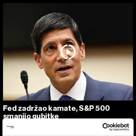
Fed zadržao kamate, S&P 500
smanjio gubitke
Zvaničnici Federalnih rezervi (Fed) ostavili su kamatne
stope nepromenjenim, ali neujednačeno glasanje pokazalo
je da pojedini kreatori monetarne politike sve više smatraju