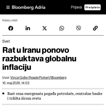
Prijava
Pretplata
PODELI VEST
Svet
Rat u Iranu ponovo
razbuktava globalnu
inflaciju
Izvor:
Vince Golle i Reade Pickert/Bloomberg
16. maj 2026, 14:03
Rast cena energenata pogađa potrošače, centralne banke
i tržišta širom sveta