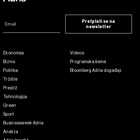
Pretplati se na
newsletter
Ekonomija
Videos
Biznis
Programska šema
Politika
Bloomberg Adria događaji
Tržište
Prestiž
Tehnologija
Green
Sport
Businessweek Adria
Analiza