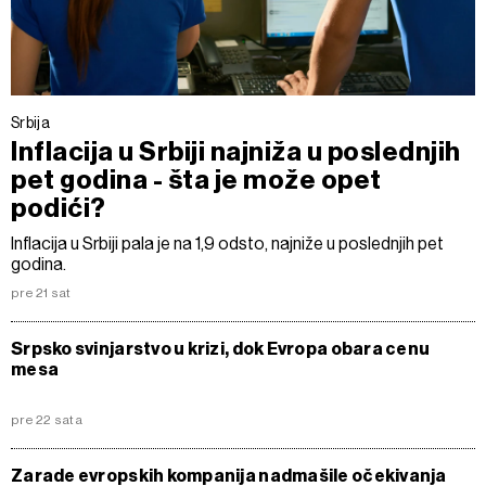
Srbija
Inflacija u Srbiji najniža u poslednjih
pet godina - šta je može opet
podići?
Inflacija u Srbiji pala je na 1,9 odsto, najniže u poslednjih pet
godina.
pre 21 sat
Srpsko svinjarstvo u krizi, dok Evropa obara cenu
mesa
pre 22 sata
Zarade evropskih kompanija nadmašile očekivanja