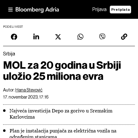
Prijava
Pretplata
PODELI VEST
Srbija
MOL za 20 godina u Srbiji
uložio 25 miliona evra
Autor:
Hana Stevović
17. novembar 2023, 17:16
Najveća investicija Depo za gorivo u Sremskim
Karlovcima
Plan je instalacija punjača za električna vozila na
određenim stanicama