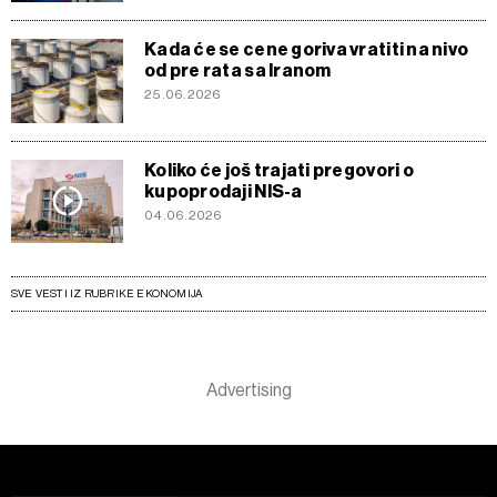
Kada će se cene goriva vratiti na nivo
od pre rata sa Iranom
25.06.2026
Koliko će još trajati pregovori o
kupoprodaji NIS-a
04.06.2026
SVE VESTI IZ RUBRIKE EKONOMIJA