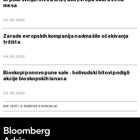
mesa
05.08.2026
Zarade evropskih kompanija nadmašile očekivanja
tržišta
04.08.2026
Bioskopi ponovo pune sale - holivudski hitovi podigli
akcije bioskopskih lanaca
03.08.2026
SVE VESTI IZ RUBRIKE EKONOMIJA