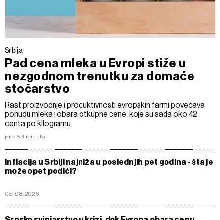
Srbija
Pad cena mleka u Evropi stiže u
nezgodnom trenutku za domaće
stočarstvo
Rast proizvodnje i produktivnosti evropskih farmi povećava
ponudu mleka i obara otkupne cene, koje su sada oko 42
centa po kilogramu.
pre 53 minuta
Inflacija u Srbiji najniža u poslednjih pet godina - šta je
može opet podići?
05.08.2026
Srpsko svinjarstvo u krizi, dok Evropa obara cenu