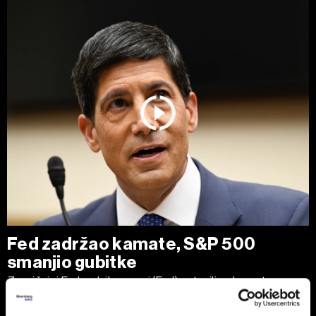
Fed zadržao kamate, S&P 500
smanjio gubitke
Zvaničnici Federalnih rezervi (Fed) ostavili su kamatne
stope nepromenjenim, ali neujednačeno glasanje pokazalo
je da pojedini kreatori monetarne politike sve više smatraju