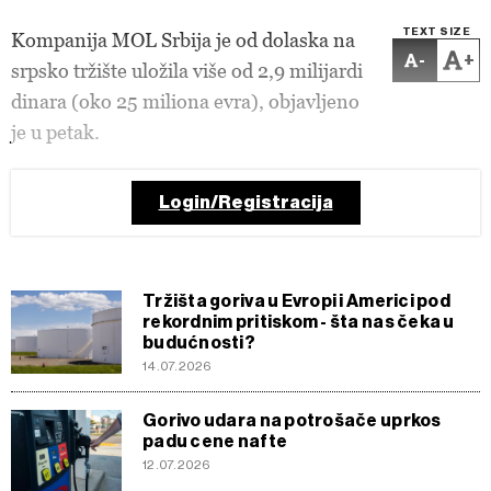
TEXT SIZE
Kompanija MOL Srbija je od dolaska na
-
+
srpsko tržište uložila više od 2,9 milijardi
dinara (oko 25 miliona evra), objavljeno
je u petak.
Login/Registracija
Tržišta goriva u Evropi i Americi pod
rekordnim pritiskom - šta nas čeka u
budućnosti?
14.07.2026
Gorivo udara na potrošače uprkos
padu cene nafte
12.07.2026