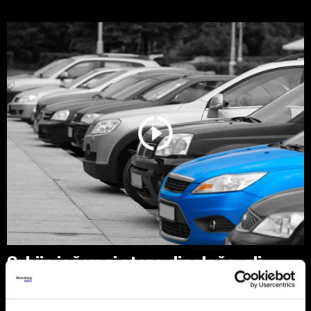
Srbija još vozi stare dizelaše, ali
tržište se menja zbog pravila EU
Polovni automobili stari 10 do 15 godina i dalje su