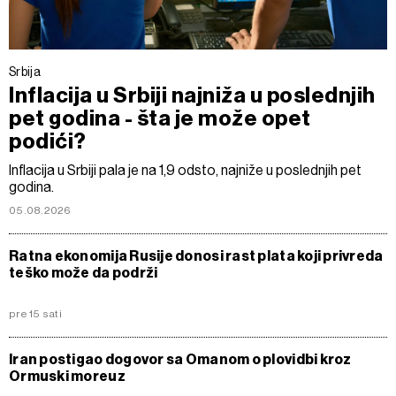
Srbija
Inflacija u Srbiji najniža u poslednjih
pet godina - šta je može opet
podići?
Inflacija u Srbiji pala je na 1,9 odsto, najniže u poslednjih pet
godina.
05.08.2026
Ratna ekonomija Rusije donosi rast plata koji privreda
teško može da podrži
pre 15 sati
Iran postigao dogovor sa Omanom o plovidbi kroz
Ormuski moreuz