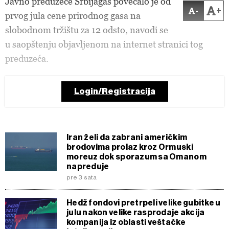
Javno preduzeće Srbijagas povećalo je od
-
+
prvog jula cene prirodnog gasa na
slobodnom tržištu za 12 odsto, navodi se
u saopštenju objavljenom na internet stranici tog
preduzeća.
Login/Registracija
Iran želi da zabrani američkim
brodovima prolaz kroz Ormuski
moreuz dok sporazum sa Omanom
napreduje
pre 3 sata
Hedž fondovi pretrpeli velike gubitke u
julu nakon velike rasprodaje akcija
kompanija iz oblasti veštačke