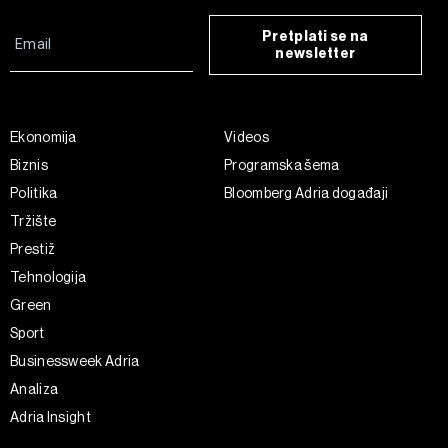
Pretplati se na
newsletter
Ekonomija
Videos
Biznis
Programska šema
Politika
Bloomberg Adria događaji
Tržište
Prestiž
Tehnologija
Green
Sport
Businessweek Adria
Analiza
Adria Insight