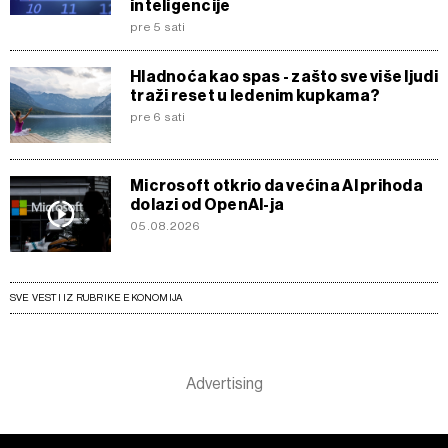
inteligencije
pre 5 sati
Hladnoća kao spas - zašto sve više ljudi
traži reset u ledenim kupkama?
pre 6 sati
Microsoft otkrio da većina AI prihoda
dolazi od OpenAI-ja
05.08.2026
SVE VESTI IZ RUBRIKE EKONOMIJA