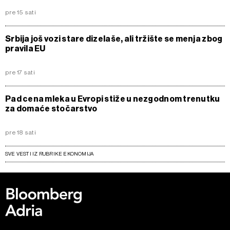
pre 15 sati
Srbija još vozi stare dizelaše, ali tržište se menja zbog
pravila EU
pre 17 sati
Pad cena mleka u Evropi stiže u nezgodnom trenutku
za domaće stočarstvo
pre 18 sati
SVE VESTI IZ RUBRIKE EKONOMIJA