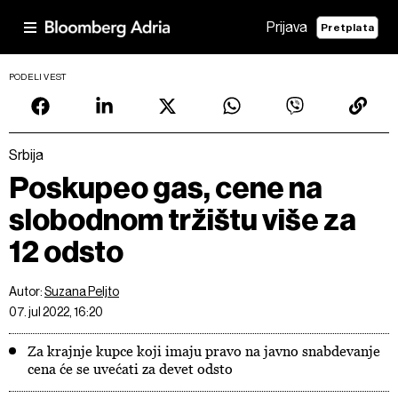
Prijava
Pretplata
PODELI VEST
Srbija
Poskupeo gas, cene na
slobodnom tržištu više za
12 odsto
Autor:
Suzana Peljto
07. jul 2022, 16:20
Za krajnje kupce koji imaju pravo na javno snabdevanje
cena će se uvećati za devet odsto