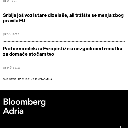
pre 1 sat
Srbija još vozi stare dizelaše, ali tržište se menja zbog
pravila EU
pre 2 sata
Pad cena mleka u Evropi stiže u nezgodnom trenutku
za domaće stočarstvo
pre 3 sata
SVE VESTI IZ RUBRIKE EKONOMIJA