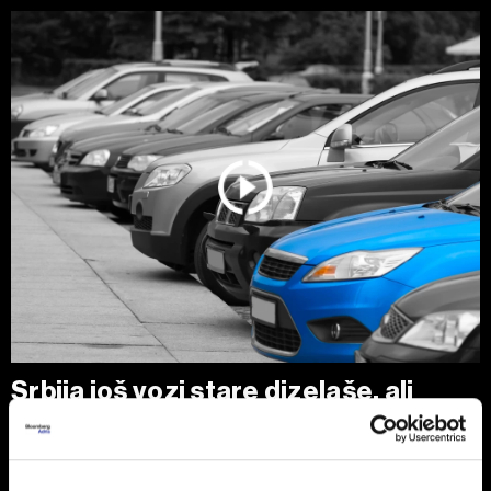
Srbija još vozi stare dizelaše, ali
tržište se menja zbog pravila EU
Polovni automobili stari 10 do 15 godina i dalje su
najtraženiji izbor kupaca u Srbiji, uz dominaciju dizelaša.