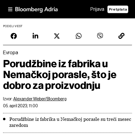
Prijava
Pretplata
PODELI VEST
Evropa
Porudžbine iz fabrika u
Nemačkoj porasle, što je
dobro za proizvodnju
Izvor:
Alexander Weber/Bloomberg
05. april 2023, 11:00
Porudžbine iz fabrika u Nemačkoj porasle su treći mesec
zaredom