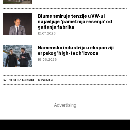
Blume smiruje tenzije u VW-u i
najavljuje 'pametnija rešenja' od
gašenja fabrika
12.07.2026
Namenska industrija u ekspanziji
srpskog 'high-tech' izvoza
16.06.2026
SVE VESTI IZ RUBRIKE EKONOMIJA