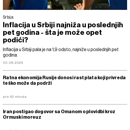
Srbija
Inflacija u Srbiji najniža u poslednjih
pet godina - šta je može opet
podići?
Inflacija u Srbiji pala je na 1,9 odsto, najniže u poslednjih pet
godina.
05.08.2026
Ratna ekonomija Rusije donosi rast plata koji privreda
teško može da podrži
pre 42 minuta
Iran postigao dogovor sa Omanom o plovidbi kroz
Ormuski moreuz