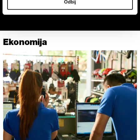
četiri puta više od ugostitelja
kako bi procenila uticaj rata u
Odbij
saglasnost u Deklaraciji o kolačićima.
Iranu na inflaciju
Zajednički rukovaoci su HD-WIN ARENA SPORT d.o.o. i
Partneri
. Više o podacima koje obrađujemo kao i o
vašim pravima pročitajte u našoj
Politici privatnosti
, a o
Ekonomija
kolačićima i drugim sličnim tehnologijama u
Politici
kolačića
.
Kolačiće u bilo kojem trenutku možete ponovno ažurirati
klikom na „Prikaži detalje“. Pristanak možete u bilo kojem
trenutku opozvati bez negativnih posledica.