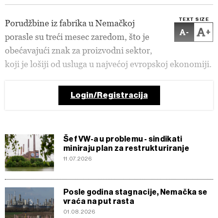
TEXT SIZE
Porudžbine iz fabrika u Nemačkoj
-
+
porasle su treći mesec zaredom, što je
obećavajući znak za proizvodni sektor,
koji je lošiji od usluga u najvećoj evropskoj ekonomiji.
Login/Registracija
Šef VW-a u problemu - sindikati
miniraju plan za restrukturiranje
11.07.2026
Posle godina stagnacije, Nemačka se
vraća na put rasta
01.08.2026