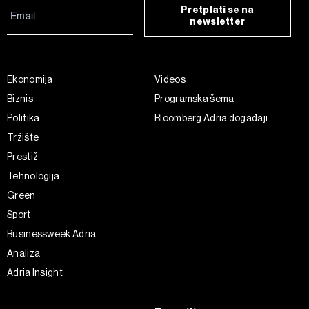
Pretplati se na
newsletter
Ekonomija
Videos
Biznis
Programska šema
Politika
Bloomberg Adria događaji
Tržište
Prestiž
Tehnologija
Green
Sport
Businessweek Adria
Analiza
Adria Insight