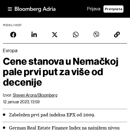
Prijava
Pretplata
PODELI VEST
Evropa
Cene stanova u Nemačkoj
pale prvi put za više od
decenije
Izvor:
Steven Arons/Bloomberg
12. januar 2023, 13:59
Zabeležen prvi pad indeksa EPX od 2009.
German Real Estate Finance Index na najnižem nivou