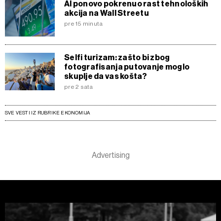
AI ponovo pokrenuo rast tehnoloških
akcija na Wall Streetu
pre 15 minuta
Selfi turizam: zašto bi zbog
fotografisanja putovanje moglo
skuplje da vas košta?
pre 2 sata
SVE VESTI IZ RUBRIKE EKONOMIJA