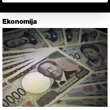
Zajednički rukovaoci su HD-WIN ARENA SPORT d.o.o. i
Partneri
. Više o podacima koje obrađujemo kao i o
vašim pravima pročitajte u našoj
Politici privatnosti
, a o
Ekonomija
kolačićima i drugim sličnim tehnologijama u
Politici
kolačića
.
Kolačiće u bilo kojem trenutku možete ponovno ažurirati
klikom na „Prikaži detalje“. Pristanak možete u bilo kojem
trenutku opozvati bez negativnih posledica.