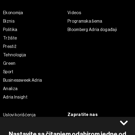
Ekonomija
Videos
Biznis
Programska šema
Politika
Bloomberg Adria događaji
Tržište
Prestiž
Tehnologija
Green
Sport
Businessweek Adria
Analiza
Adria Insight
Zapratite nas
Uslovi korišćenja
Politika Privatnosti
Facebook
Impressum
Instagram
Nastavite sa čitanjem odabirom jedne od