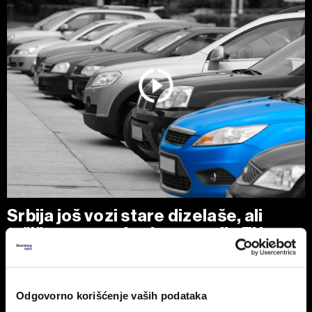
Srbija još vozi stare dizelaše, ali
tržište se menja zbog pravila EU
Polovni automobili stari 10 do 15 godina i dalje su
najtraženiji izbor kupaca u Srbiji, uz dominaciju dizelaša.
Odgovorno korišćenje vaših podataka