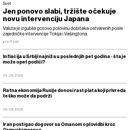
Svet
Jen ponovo slabi, tržište očekuje
novu intervenciju Japana
Valuta je izgubila gotovo polovinu dobitaka ostvarenih posle
zajedničke intervencije Tokija i Vašingtona.
pre 11 sati
Inflacija u Srbiji najniža u poslednjih pet godina - šta je
može opet podići?
05.08.2026
Ratna ekonomija Rusije donosi rast plata koji privreda
teško može da podrži
06.08.2026
Iran postigao dogovor sa Omanom o plovidbi kroz
Ormuski moreuz