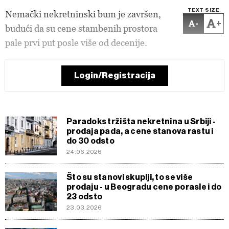
TEXT SIZE
Nemački nekretninski bum je završen,
-
+
budući da su cene stambenih prostora
pale prvi put posle više od decenije.
Login/Registracija
Paradoks tržišta nekretnina u Srbiji -
prodaja pada, a cene stanova rastu i
do 30 odsto
24.06.2026
Što su stanovi skuplji, to se više
prodaju - u Beogradu cene porasle i do
23 odsto
23.03.2026