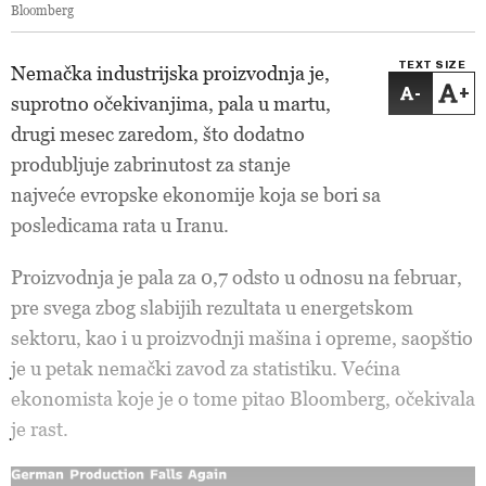
Bloomberg
TEXT SIZE
Nemačka industrijska proizvodnja je,
-
+
suprotno očekivanjima, pala u martu,
drugi mesec zaredom, što dodatno
produbljuje zabrinutost za stanje
najveće evropske ekonomije koja se bori sa
posledicama rata u Iranu.
Proizvodnja je pala za 0,7 odsto u odnosu na februar,
pre svega zbog slabijih rezultata u energetskom
sektoru, kao i u proizvodnji mašina i opreme, saopštio
je u petak nemački zavod za statistiku. Većina
ekonomista koje je o tome pitao Bloomberg, očekivala
je rast.