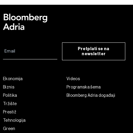
Pretplati se na
newsletter
Ekonomija
Videos
Biznis
Programska šema
Politika
Bloomberg Adria događaji
Tržište
Prestiž
Tehnologija
Green