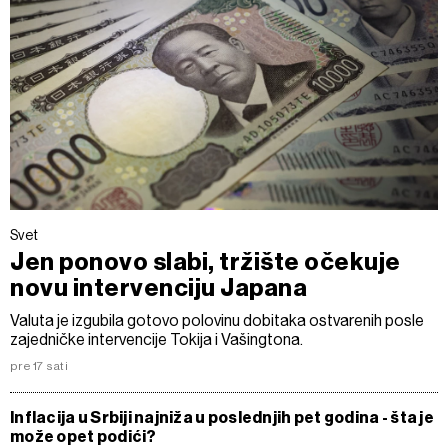
Svet
Jen ponovo slabi, tržište očekuje
novu intervenciju Japana
Valuta je izgubila gotovo polovinu dobitaka ostvarenih posle
zajedničke intervencije Tokija i Vašingtona.
pre 17 sati
Inflacija u Srbiji najniža u poslednjih pet godina - šta je
može opet podići?