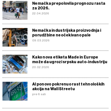
Nemačka prepolovila prognozu rasta
za 2026.
22.04.2026
Nemačka industrijska proizvodnja i
porudžbine neočekivano pale
09.03.2026
Kako nova etiketa Made in Europe
može da ugrozi srpsku auto-industriju
20.02.2026
AI ponovo pokrenuo rast tehnoloških
akcija na Wall Streetu
pre 6 sati