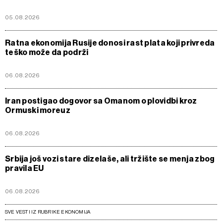
05.08.2026
Ratna ekonomija Rusije donosi rast plata koji privreda
teško može da podrži
06.08.2026
Iran postigao dogovor sa Omanom o plovidbi kroz
Ormuski moreuz
06.08.2026
Srbija još vozi stare dizelaše, ali tržište se menja zbog
pravila EU
06.08.2026
SVE VESTI IZ RUBRIKE EKONOMIJA