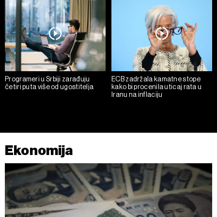
kolačića
.
Kolačiće u bilo kojem trenutku možete ponovno ažurirati
klikom na „Prikaži detalje“. Pristanak možete u bilo kojem
trenutku opozvati bez negativnih posledica.
Programeri u Srbiji zarađuju
ECB zadržala kamatne stope
četiri puta više od ugostitelja
kako bi procenila uticaj rata u
Iranu na inflaciju
Ekonomija