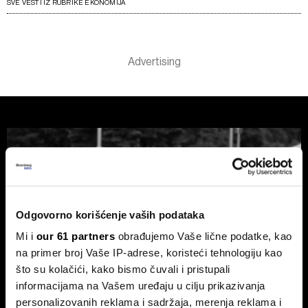
SVE VESTI IZ RUBRIKE EKONOMIJA
Odgovorno korišćenje vaših podataka
Mi i
our 61 partners
obrađujemo Vaše lične podatke, kao
na primer broj Vaše IP-adrese, koristeći tehnologiju kao
što su kolačići, kako bismo čuvali i pristupali
informacijama na Vašem uređaju u cilju prikazivanja
personalizovanih reklama i sadržaja, merenja reklama i