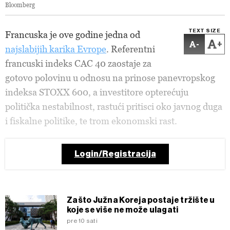
Bloomberg
TEXT SIZE
Francuska je ove godine jedna od
-
+
najslabijih karika Evrope
. Referentni
francuski indeks CAC 40 zaostaje za
gotovo polovinu u odnosu na prinose panevropskog
indeksa STOXX 600, a investitore opterećuju
politička nestabilnost, rastući pritisci oko javnog duga
i fiskalne politike, te trom ekonomski rast.
Login/Registracija
Zašto Južna Koreja postaje tržište u
koje se više ne može ulagati
pre 10 sati