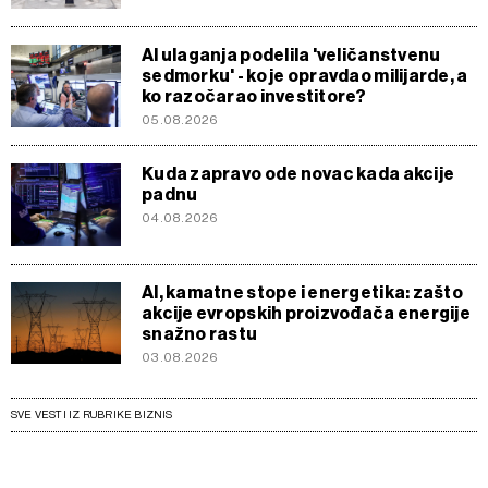
AI ulaganja podelila 'veličanstvenu
sedmorku' - ko je opravdao milijarde, a
ko razočarao investitore?
05.08.2026
Kuda zapravo ode novac kada akcije
padnu
04.08.2026
AI, kamatne stope i energetika: zašto
akcije evropskih proizvođača energije
snažno rastu
03.08.2026
SVE VESTI IZ RUBRIKE BIZNIS