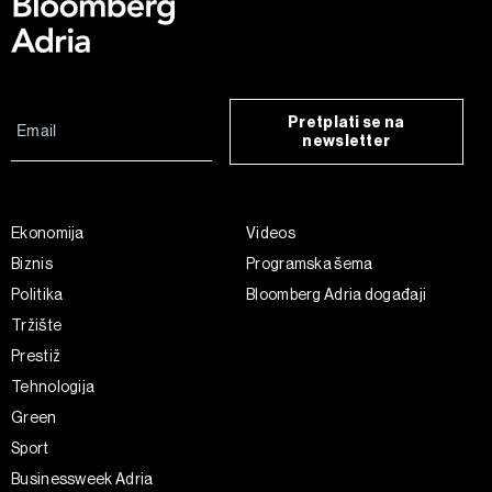
Pretplati se na
newsletter
Ekonomija
Videos
Biznis
Programska šema
Politika
Bloomberg Adria događaji
Tržište
Prestiž
Tehnologija
Green
Sport
Businessweek Adria