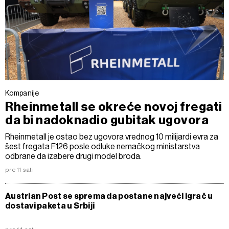
Kompanije
Rheinmetall se okreće novoj fregati
da bi nadoknadio gubitak ugovora
Rheinmetall je ostao bez ugovora vrednog 10 milijardi evra za
šest fregata F126 posle odluke nemačkog ministarstva
odbrane da izabere drugi model broda.
pre 11 sati
Austrian Post se sprema da postane najveći igrač u
dostavi paketa u Srbiji