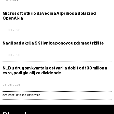
pre 14 sati
Microsoft otkrio da većina AI prihoda dolazi od
OpenAI-ja
05.08.2026
Nagli pad akcija SK Hynixa ponovo uzdrmao tržište
06.08.2026
NLB u drugom kvartalu ostvarila dobit od 133 miliona
evra, podigla cilj za dividende
06.08.2026
SVE VESTI IZ RUBRIKE BIZNIS