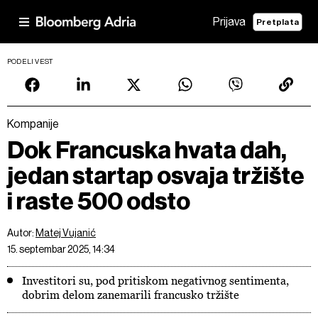
Prijava
Pretplata
PODELI VEST
Kompanije
Dok Francuska hvata dah,
jedan startap osvaja tržište
i raste 500 odsto
Autor:
Matej Vujanić
15. septembar 2025, 14:34
Investitori su, pod pritiskom negativnog sentimenta,
dobrim delom zanemarili francusko tržište