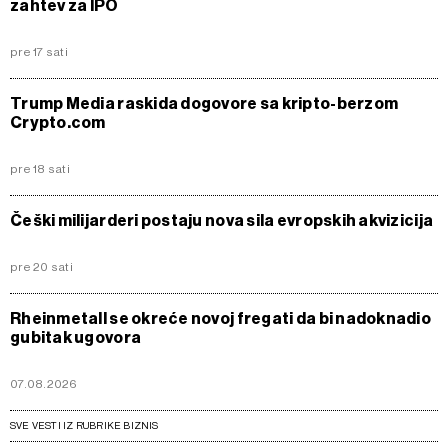
zahtev za IPO
pre 17 sati
Trump Media raskida dogovore sa kripto-berzom
Crypto.com
pre 18 sati
Češki milijarderi postaju nova sila evropskih akvizicija
pre 20 sati
Rheinmetall se okreće novoj fregati da bi nadoknadio
gubitak ugovora
07.08.2026
SVE VESTI IZ RUBRIKE BIZNIS