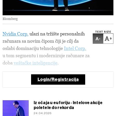
Bloomberg
TEXT SIZE
Nvidia Corp.
ulazi na tržište personalnih
-
+
računara sa novim čipom čiji je cilj da
oslabi dominaciju tehnologije
Intel Corp.
u tom segmentu i modernizuje računare za
doba
veštačke inteligencije
.
Login/Registracija
Iz očaja u euforiju - Intelove akcije
poletele do rekorda
24.04.2026