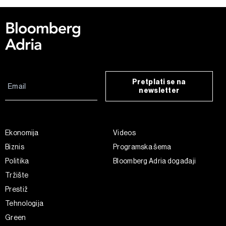
Pretplati se na
newsletter
Ekonomija
Videos
Biznis
Programska šema
Politika
Bloomberg Adria događaji
Tržište
Prestiž
Tehnologija
Green