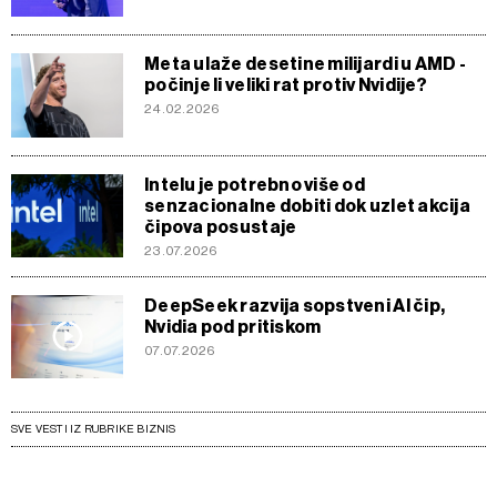
Meta ulaže desetine milijardi u AMD -
počinje li veliki rat protiv Nvidije?
24.02.2026
Intelu je potrebno više od
senzacionalne dobiti dok uzlet akcija
čipova posustaje
23.07.2026
DeepSeek razvija sopstveni AI čip,
Nvidia pod pritiskom
07.07.2026
SVE VESTI IZ RUBRIKE BIZNIS