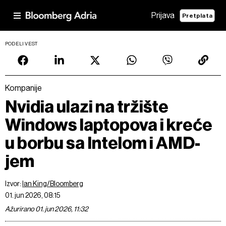
Prijava
Pretplata
PODELI VEST
Kompanije
Nvidia ulazi na tržište
Windows laptopova i kreće
u borbu sa Intelom i AMD-
jem
Izvor:
Ian King/Bloomberg
01. jun 2026, 08:15
Ažurirano 01. jun 2026, 11:32