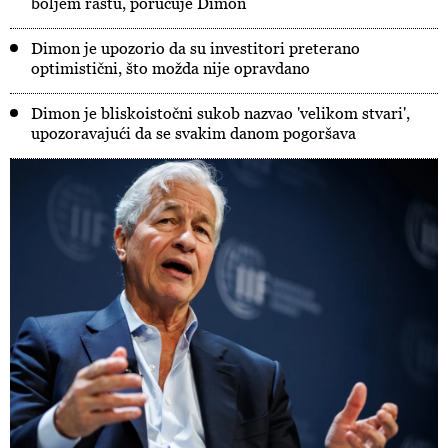
boljem rastu, poručuje Dimon
Dimon je upozorio da su investitori preterano
optimistični, što možda nije opravdano
Dimon je bliskoistočni sukob nazvao 'velikom stvari',
upozoravajući da se svakim danom pogoršava