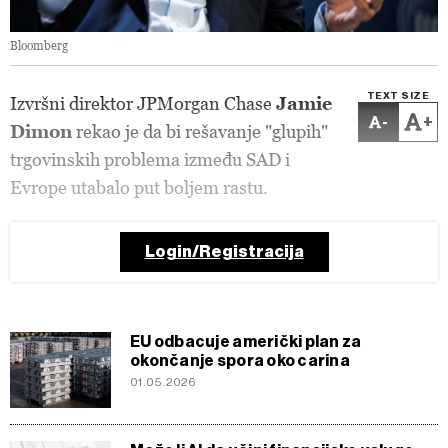
Bloomberg
TEXT SIZE
Izvršni direktor JPMorgan Chase
Jamie
-
+
Dimon
rekao je da bi rešavanje "glupih"
trgovinskih problema između SAD i
Evrope utabalo put boljem rastu.
Login/Registracija
EU odbacuje američki plan za
okončanje spora oko carina
01.05.2026