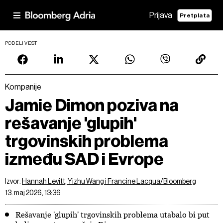
Prijava
Pretplata
PODELI VEST
Kompanije
Jamie Dimon poziva na
rešavanje 'glupih'
trgovinskih problema
između SAD i Evrope
Izvor:
Hannah Levitt, Yizhu Wang i Francine Lacqua/Bloomberg
13. maj 2026, 13:36
Rešavanje 'glupih' trgovinskih problema utabalo bi put