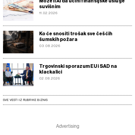
Može li AI da učini finansijske usluge
suvišnim
11.02.2026
Ko će snositi trošak sve češćih
šumskih požara
03.08.2026
Trgovinski sporazum EU i SAD na
klackalici
02.08.2026
SVE VESTI IZ RUBRIKE BIZNIS