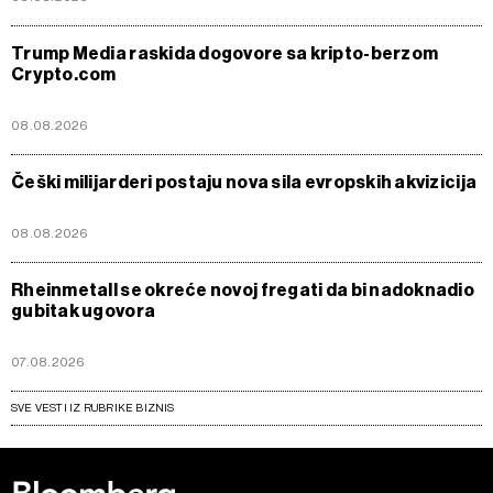
Trump Media raskida dogovore sa kripto-berzom
Crypto.com
08.08.2026
Češki milijarderi postaju nova sila evropskih akvizicija
08.08.2026
Rheinmetall se okreće novoj fregati da bi nadoknadio
gubitak ugovora
07.08.2026
SVE VESTI IZ RUBRIKE BIZNIS