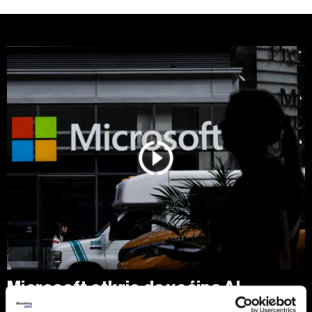
Microsoft otkrio da većina AI
prihoda dolazi od OpenAI-ja