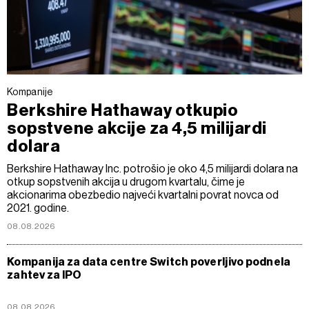
Kompanije
Berkshire Hathaway otkupio
sopstvene akcije za 4,5 milijardi
dolara
Berkshire Hathaway Inc. potrošio je oko 4,5 milijardi dolara na
otkup sopstvenih akcija u drugom kvartalu, čime je
akcionarima obezbedio najveći kvartalni povrat novca od
2021. godine.
08.08.2026
Kompanija za data centre Switch poverljivo podnela
zahtev za IPO
08.08.2026