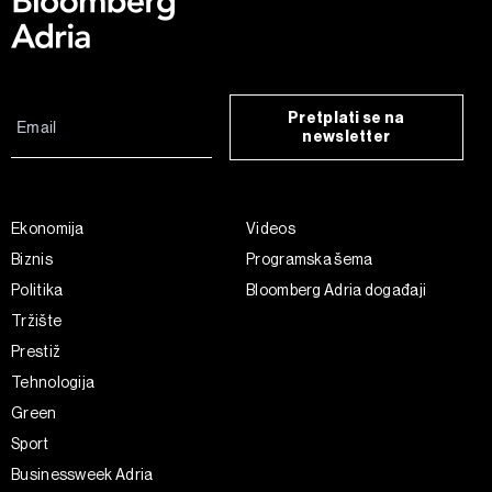
Pretplati se na
newsletter
Ekonomija
Videos
Biznis
Programska šema
Politika
Bloomberg Adria događaji
Tržište
Prestiž
Tehnologija
Green
Sport
Businessweek Adria