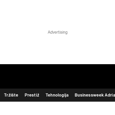
Tržište
Prestiž
Tehnologija
Businessweek Adri