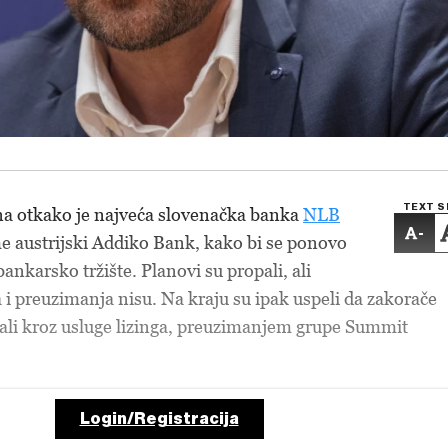
TEXT S
na otkako je najveća slovenačka banka
NLB
-
e austrijski Addiko Bank, kako bi se ponovo
bankarsko tržište. Planovi su propali, ali
a i preuzimanja nisu. Na kraju su ipak uspeli da zakorače
, ali kroz usluge lizinga, preuzimanjem grupe Summit
Login/Registracija