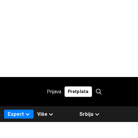
Prijava
Pretplata
a
Expert
Više
Srbija