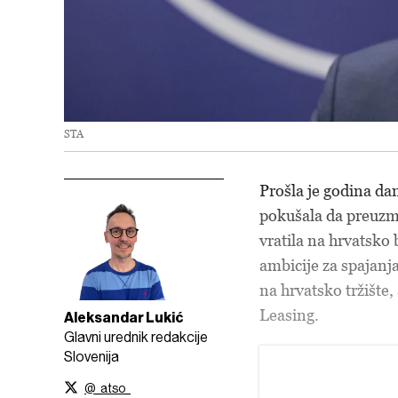
STA
Prošla je godina da
pokušala da preuzm
vratila na hrvatsko 
ambicije za spajanj
na hrvatsko tržište
Leasing.
Aleksandar Lukić
Glavni urednik redakcije
Slovenija
@_atso_