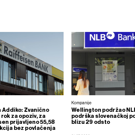
Kompanije
a Addiko: Zvanično
Wellington podržao NL
 rok za opoziv, za
podrška slovenačkoj p
sen prijavljeno 55,58
blizu 29 odsto
kcija bez povlačenja