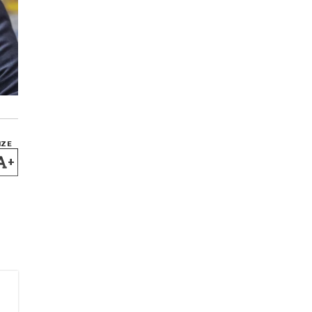
IZE
+