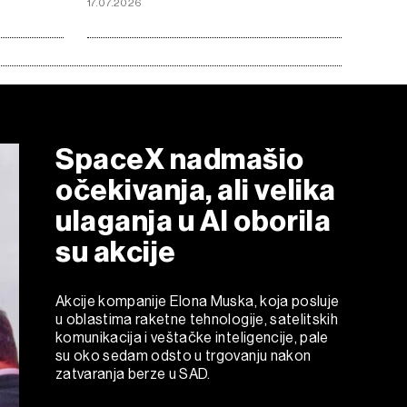
17.07.2026
SpaceX nadmašio
očekivanja, ali velika
ulaganja u AI oborila
su akcije
Akcije kompanije Elona Muska, koja posluje
u oblastima raketne tehnologije, satelitskih
komunikacija i veštačke inteligencije, pale
su oko sedam odsto u trgovanju nakon
zatvaranja berze u SAD.