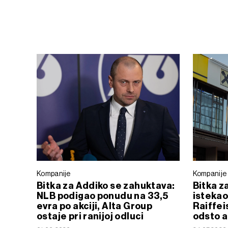
Kompanije
Kompanije
Bitka za Addiko se zahuktava:
Bitka z
NLB podigao ponudu na 33,5
istekao
evra po akciji, Alta Group
Raiffei
ostaje pri ranijoj odluci
odsto a