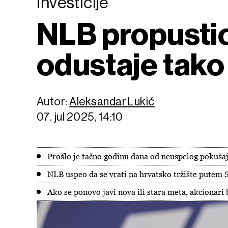
Investicije
NLB propustio
odustaje tako
Autor:
Aleksandar Lukić
07. jul 2025, 14:10
Prošlo je tačno godinu dana od neuspelog pokuš
NLB uspeo da se vrati na hrvatsko tržište putem
Ako se ponovo javi nova ili stara meta, akcionari