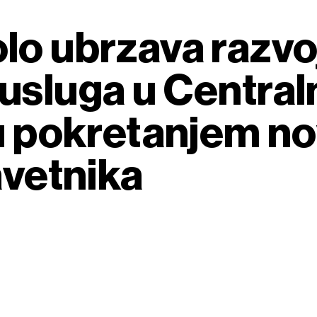
lo ubrzava razvo
sluga u Centraln
tu pokretanjem n
avetnika