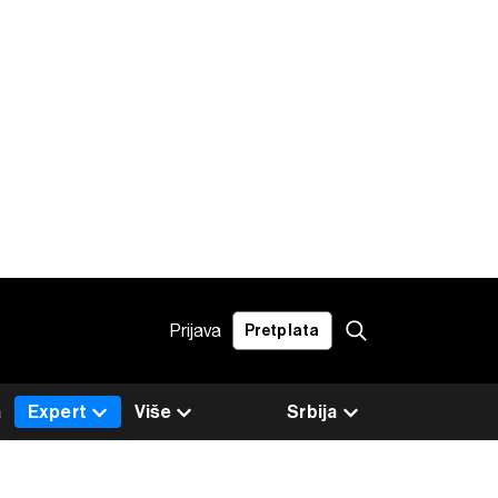
Prijava
Pretplata
a
Expert
Više
Srbija