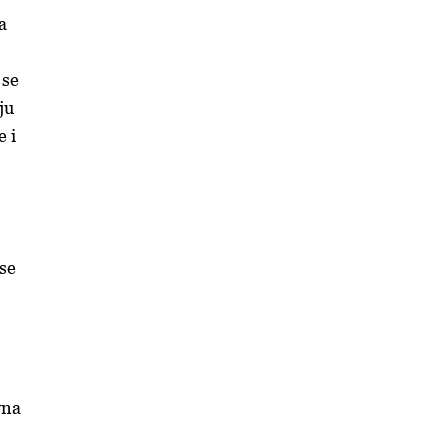
a
 se
ju
 i
 se
vna