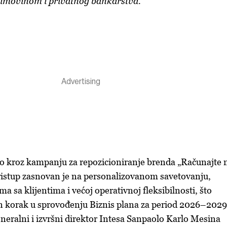
a imovinom i privatnog bankarstva.
no kroz kampanju za repozicioniranje brenda „Računajte 
pristup zasnovan je na personalizovanom savetovanju,
 sa klijentima i većoj operativnoj fleksibilnosti, što
an korak u sprovođenju Biznis plana za period 2026–2029
eneralni i izvršni direktor Intesa Sanpaolo Karlo Mesina