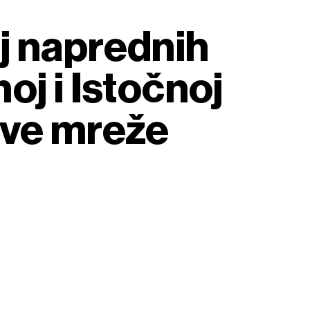
j naprednih
oj i Istočnoj
ove mreže