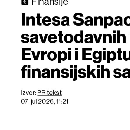
Finansije
Intesa Sanpao
savetodavnih u
Evropi i Egip
finansijskih s
Izvor:
PR tekst
07. jul 2026, 11:21