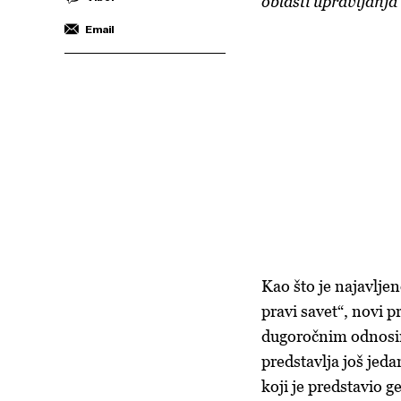
oblasti upravljanj
Email
Kao što je najavlje
pravi savet“, novi 
dugoročnim odnosima
predstavlja još jed
koji je predstavio g