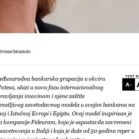
 Intesa Sanpaolo
TEXT S
međunarodna bankarska grupacija u okviru
-
Intesa, ulazi u novu fazu internacionalnog
pravljanja imovinom i njene zaštite
znatljivog savetodavnog modela u svojim bankama na
oj i Istočnoj Evropi i Egiptu. Ovaj model inspirisan je
 kompanije Fideuram, koja je uspostavila savremeni
avetovanja u Italiji i koja je duže od 50 godina reper u