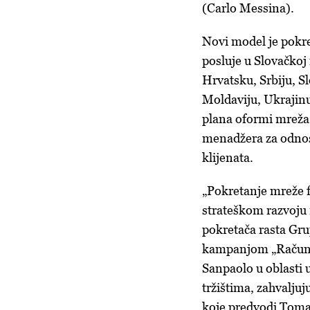
(Carlo Messina).
Novi model je pokre
posluje u Slovačkoj 
Hrvatsku, Srbiju, S
Moldaviju, Ukrajinu,
plana oformi mreža 
menadžera za odnose
klijenata.
„Pokretanje mreže f
strateškom razvoju
pokretača rasta Gru
kampanjom „Računajt
Sanpaolo u oblasti 
tržištima, zahvaljuj
koje predvodi Toma