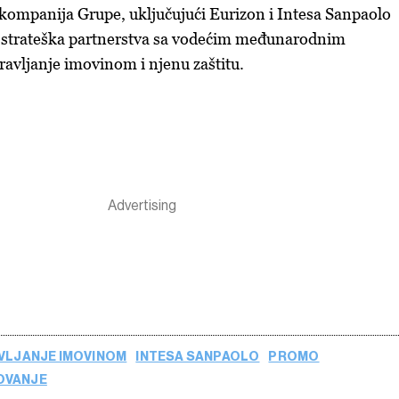
kompanija Grupe, uključujući Eurizon i Intesa Sanpaolo
 i strateška partnerstva sa vodećim međunarodnim
avljanje imovinom i njenu zaštitu.
VLJANJE IMOVINOM
INTESA SANPAOLO
PROMO
OVANJE