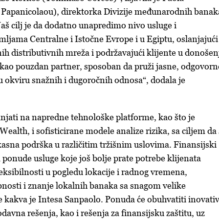
 Papanicolaou), direktorka Divizije međunarodnih banak
aš cilj je da dodatno unapredimo nivo usluge i
mljama Centralne i Istočne Evrope i u Egiptu, oslanjajući
nih distributivnih mreža i podržavajući klijente u donošen
 kao pouzdan partner, sposoban da pruži jasne, odgovorne
u okviru snažnih i dugoročnih odnosa“, dodala je
lanjati na napredne tehnološke platforme, kao što je
alth, i sofisticirane modele analize rizika, sa ciljem da
kasna podrška u različitim tržišnim uslovima. Finansijski
 ponude usluge koje još bolje prate potrebe klijenata
leksibilnosti u pogledu lokacije i radnog vremena,
nosti i znanje lokalnih banaka sa snagom velike
kakva je Intesa Sanpaolo. Ponuda će obuhvatiti inovati
odavna rešenja, kao i rešenja za finansijsku zaštitu, uz