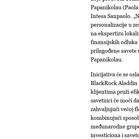
Papanikolau (Paola
Intesa Sanpaolo. „N
personalizacije u ze
na ekspertizu lokal
finansijskih odluka
prilagođene savete 
Papanikolau.
Inicijativa će se os
BlackRock Aladdin We
klijentima pruži efi
savetnici će moći da
zahvaljujući većoj f
kombinujući sposob
međunarodne grupe 
investiciona i savet