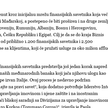
nut kroz inicijalnu mrežu finansijskih savetnika koja već
i Mađarskoj, a postepeno će biti proširen i na druge zeml
loveniju, Rumuniju, Albaniju, Bosnu i Hercegovinu,
 Češku Republiku i Egipat. Cilj je da se do kraja Biznis
od približno 1.200 finansijskih savetnika i 2.500
 sa klijentima, koji će pružati usluge za oko milion affl
inansijskih savetnika predstavlja još jedan korak napred
 naših međunarodnih banaka koji jača njihovu ulogu kao
pe izvan Italije. Ovaj proces je nedavno podržan
e na pravi savet“, koja dodatno potvrđuje liderstvo Int
upravljanja imovinom i njene zaštite i na inostranim
ući bliskoj saradnji sa Divizijama za upravljanje imovino
zo Korkos (Tommaso Corcos)“, izjavila je Paola