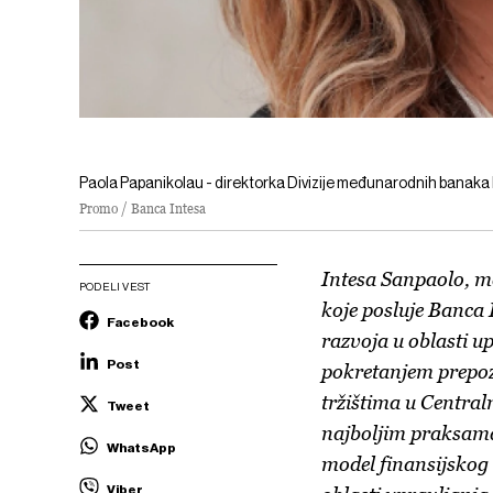
Paola Papanikolau - direktorka Divizije međunarodnih banaka
Promo / Banca Intesa
Intesa Sanpaolo, 
PODELI VEST
koje posluje Banca 
Facebook
razvoja u oblasti u
Post
pokretanjem prepo
tržištima u Centraln
Tweet
najboljim praksama
WhatsApp
model finansijskog s
Viber