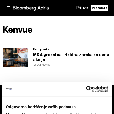
Prijava
Pretplata
Kenvue
Kompanije
M&A groznica - rizična zamka za cenu
akcija
16.04.2026
Odgovorno korišćenje vaših podataka