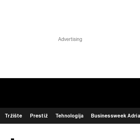
Tržište
Prestiž
Tehnologija
Businessweek Adri