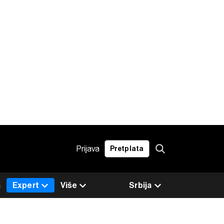
Prijava
Pretplata
a
Expert
Više
Srbija