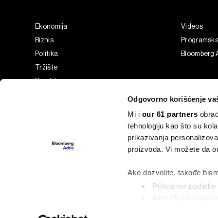
Ekonomija
Videos
Biznis
Programsk
Politika
Bloomberg A
Tržište
Prestiž
Tehnologija
Odgovorno korišćenje va
Green
Mi i
our 61 partners
obrađ
Sport
tehnologiju kao što su kola
Businessweek Adria
prikazivanja personalizova
Analiza
proizvoda. Vi možete da od
Adria Insight
Ako dozvolite, takođe bism
Prikupimo podatke o
Identifikujte svoj 
©2022 - 2026 Bloomberg L.P. All Rights Reserved. BLOOMBER
označavanje)