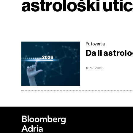
astrološki utic
Putovanja
Da li astrol
13.12.2025