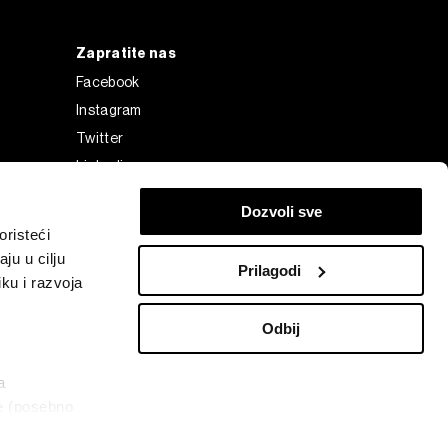
Zapratite nas
Facebook
Instagram
Twitter
Linkedin
Tiktok
Dozvoli sve
risteći
ju u cilju
Prilagodi
ku i razvoja
Odbij
a
ke (posebno
Bloomberg Finance L.P. or its subsidiaries, displayed with