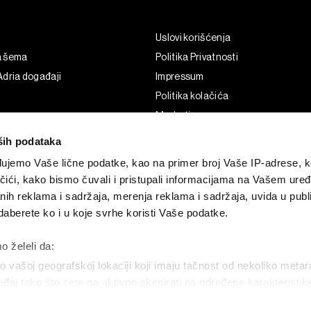
Uslovi korišćenja
a šema
Politika Privatnosti
dria događaji
Impressum
Politika kolačića
Marketing
Korišćenje veštačke inteligencije
ših podataka
ujemo Vaše lične podatke, kao na primer broj Vaše IP-adrese, ko
čići, kako bismo čuvali i pristupali informacijama na Vašem uređa
nih reklama i sadržaja, merenja reklama i sadržaja, uvida u publi
aberete ko i u koje svrhe koristi Vaše podatke.
o želeli da:
 vašoj geografskoj lokaciji koji imaju tačnost od nekoliko metar
uređaj tako što ćete ga aktivno skenirati na određene karakteristi
G and the BLOOMBERG logo are registered trademarks and service marks of 
permission