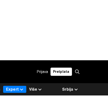
Prijava
Pretplata
a
Expert
Više
Srbija