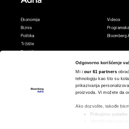
Ekonomija
Videos
Biznis
Programsk
Politika
Bloomberg A
Tržište
Prestiž
Tehnologija
Odgovorno korišćenje va
Green
Mi i
our 61 partners
obrađ
Sport
tehnologiju kao što su kola
Businessweek Adria
prikazivanja personalizova
Analiza
proizvoda. Vi možete da od
Adria Insight
Ako dozvolite, takođe bism
Prikupimo podatke o
Identifikujte svoj 
©2022 - 2026 Bloomberg L.P. All Rights Reserved. BLOOMBER
označavanje)