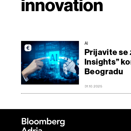
innovation
AI
Prijavite s
Insights” k
Beogradu
31.10.2025