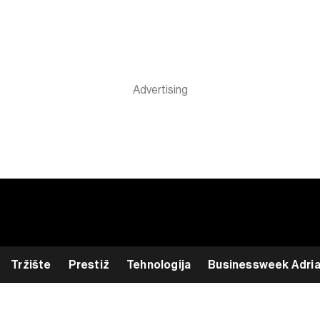
Tržište
Prestiž
Tehnologija
Businessweek Adri