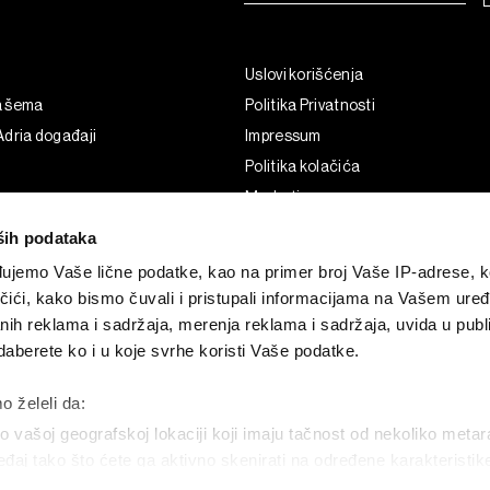
Uslovi korišćenja
a šema
Politika Privatnosti
dria događaji
Impressum
Politika kolačića
Marketing
Korišćenje veštačke inteligencije
ših podataka
ujemo Vaše lične podatke, kao na primer broj Vaše IP-adrese, ko
čići, kako bismo čuvali i pristupali informacijama na Vašem uređa
nih reklama i sadržaja, merenja reklama i sadržaja, uvida u publi
aberete ko i u koje svrhe koristi Vaše podatke.
o želeli da:
 vašoj geografskoj lokaciji koji imaju tačnost od nekoliko metar
uređaj tako što ćete ga aktivno skenirati na određene karakteristi
G and the BLOOMBERG logo are registered trademarks and service marks of 