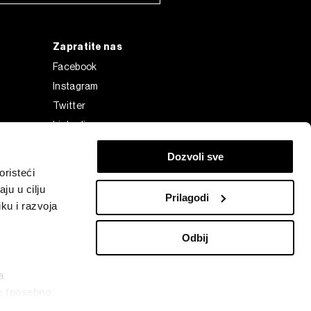
Zapratite nas
Facebook
Instagram
Twitter
Linkedin
Tiktok
Dozvoli sve
risteći
ju u cilju
Prilagodi
ku i razvoja
Odbij
a
ke (posebno
Bloomberg Finance L.P. or its subsidiaries, displayed with