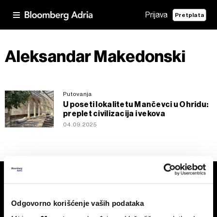
Prijava
Pretplata
Aleksandar Makedonski
Putovanja
U poseti lokalitetu Mančevci u Ohridu:
preplet civilizacija i vekova
04.09.2025
Odgovorno korišćenje vaših podataka