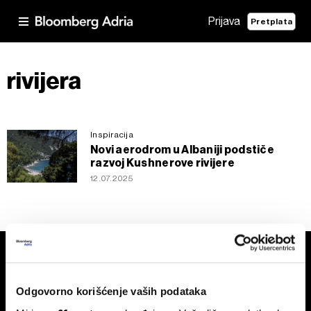
Prijava
Pretplata
rivijera
Inspiracija
Novi aerodrom u Albaniji podstiče
razvoj Kushnerove rivijere
12.07.2025
Odgovorno korišćenje vaših podataka