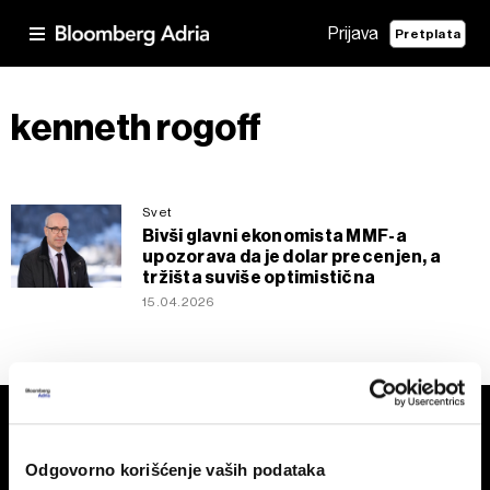
Prijava
Pretplata
kenneth rogoff
Svet
Bivši glavni ekonomista MMF-a
upozorava da je dolar precenjen, a
tržišta suviše optimistična
15.04.2026
Odgovorno korišćenje vaših podataka