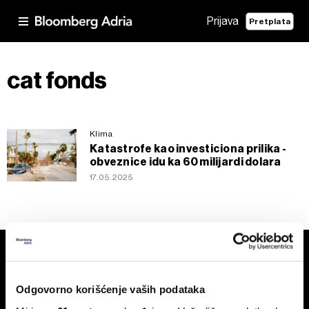
Prijava
Pretplata
cat fonds
Klima
Katastrofe kao investiciona prilika ⁠-
obveznice idu ka 60 milijardi dolara
17.05.2025
Odgovorno korišćenje vaših podataka