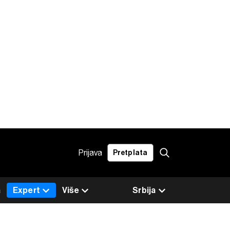
Prijava
Pretplata
a
Expert
Više
Srbija