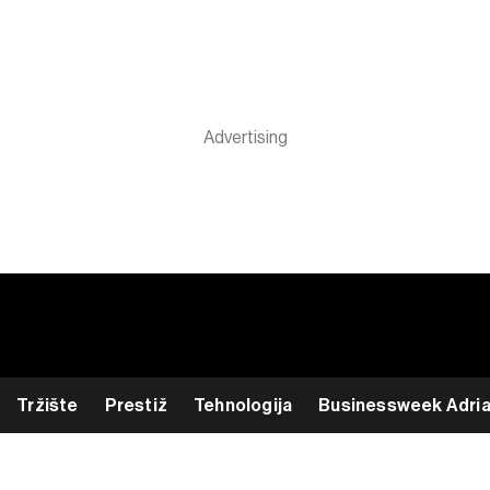
Tržište
Prestiž
Tehnologija
Businessweek Adri