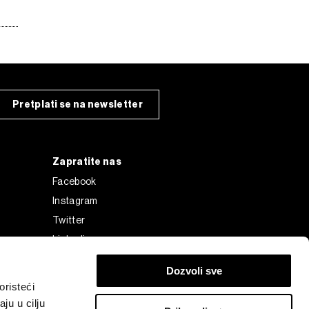
Pretplati se na newsletter
Zapratite nas
Facebook
Instagram
Twitter
Linkedin
Tiktok
Dozvoli sve
risteći
ju u cilju