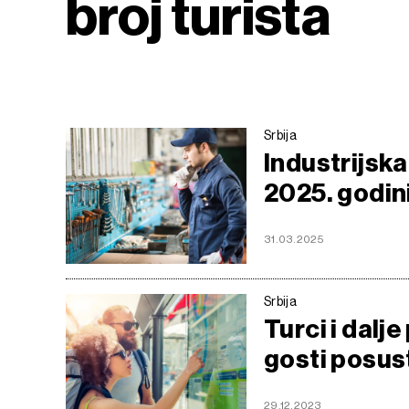
broj turista
Srbija
Industrijska
2025. godini,
31.03.2025
Srbija
Turci i dalje
gosti posus
29.12.2023