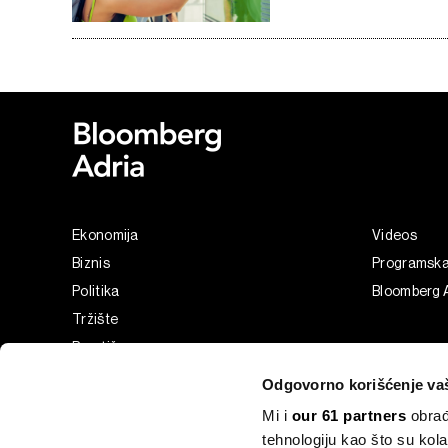
Ekonomija
Videos
Biznis
Programsk
Politika
Bloomberg A
Tržište
Prestiž
Tehnologija
Odgovorno korišćenje va
Green
Mi i
our 61 partners
obrađ
Sport
tehnologiju kao što su kola