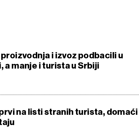
 proizvodnja i izvoz podbacili u
 a manje i turista u Srbiji
 prvi na listi stranih turista, domaći
taju