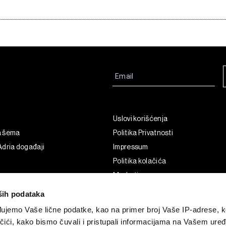
Uslovi korišćenja
a šema
Politika Privatnosti
dria događaji
Impressum
Politika kolačića
Marketing
Korišćenje veštačke inteligencije
ših podataka
ujemo Vaše lične podatke, kao na primer broj Vaše IP-adrese, ko
čići, kako bismo čuvali i pristupali informacijama na Vašem uređa