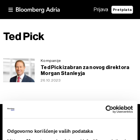
Prijava
Pretplata
Ted Pick
Kompanije
Ted Pick izabran za novog direktora
Morgan Stanleyja
26.10.2023
Odgovorno korišćenje vaših podataka