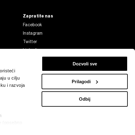
Zapratite nas
Facebook
Instagram
Twitter
Linkedin
Tiktok
Dozvoli sve
risteći
ju u cilju
Prilagodi
ku i razvoja
Odbij
a
ke (posebno
Bloomberg Finance L.P. or its subsidiaries, displayed with