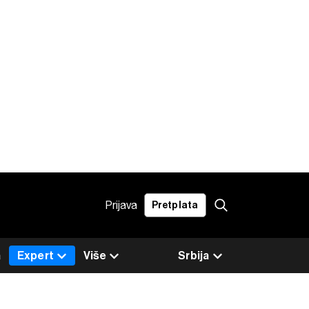
Prijava
Pretplata
a
Expert
Više
Srbija