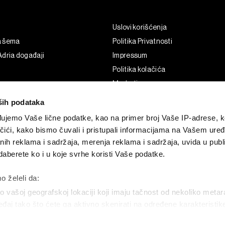
Uslovi korišćenja
a šema
Politika Privatnosti
dria događaji
Impressum
Politika kolačića
Marketing
Korišćenje veštačke inteligencije
ših podataka
ujemo Vaše lične podatke, kao na primer broj Vaše IP-adrese, ko
čići, kako bismo čuvali i pristupali informacijama na Vašem uređa
nih reklama i sadržaja, merenja reklama i sadržaja, uvida u publi
aberete ko i u koje svrhe koristi Vaše podatke.
o želeli da:
 vašoj geografskoj lokaciji koji imaju tačnost od nekoliko metar
uređaj tako što ćete ga aktivno skenirati na određene karakteristi
G and the BLOOMBERG logo are registered trademarks and service marks of 
permission