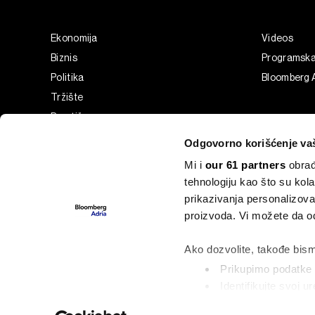
Ekonomija
Videos
Biznis
Programsk
Politika
Bloomberg A
Tržište
Prestiž
Tehnologija
Odgovorno korišćenje va
Green
Mi i
our 61 partners
obrađ
Sport
tehnologiju kao što su kola
Businessweek Adria
prikazivanja personalizova
Analiza
proizvoda. Vi možete da od
Adria Insight
Ako dozvolite, takođe bism
Prikupimo podatke o
Identifikujte svoj 
©2022 - 2026 Bloomberg L.P. All Rights Reserved. BLOOMBER
označavanje)