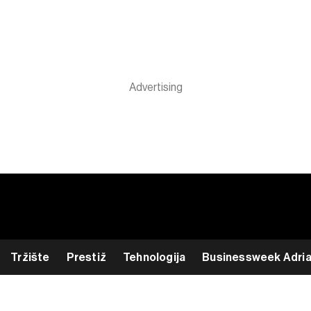
Tržište
Prestiž
Tehnologija
Businessweek Adri