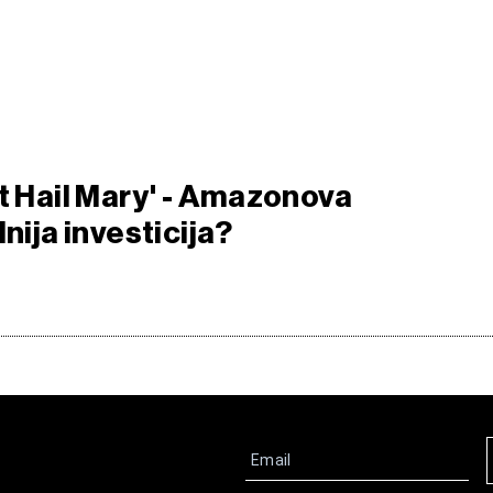
ct Hail Mary' - Amazonova
lnija investicija?